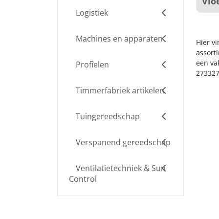
Vlo
Logistiek
Machines en apparaten
Hier v
assort
een va
Profielen
273327
Timmerfabriek artikelen
Tuingereedschap
Verspanend gereedschap
Ventilatietechniek & Sun
Control