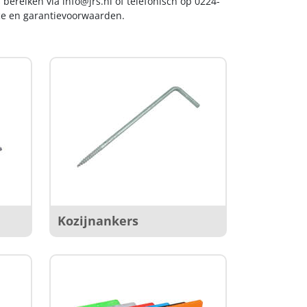
s bereiken via
info@jrs.nl
of telefonisch op 0224-
ice en garantievoorwaarden.
Kozijnankers