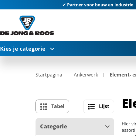
✔ Partner voor bouw en industrie
Kies je categorie
Startpagina
Ankerwerk
Element- e
El
Tabel
Lijst
Hier v
Categorie
assort