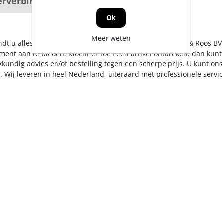
erverbindingen
Ok
Meer weten
indt u alles op het gebied van bouwverankering . De Jong & Roos BV
iment aan te bieden. Mocht er toch een artikel ontbreken, dan kunt
kkundig advies en/of bestelling tegen een scherpe prijs. U kunt on
. Wij leveren in heel Nederland, uiteraard met professionele serv