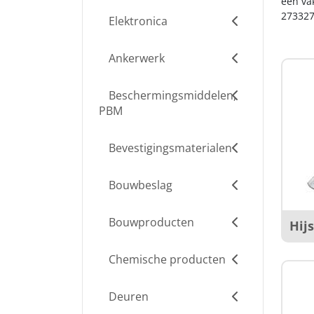
een va
273327
Elektronica
Ankerwerk
Beschermingsmiddelen,
PBM
Bevestigingsmaterialen
Bouwbeslag
Bouwproducten
Hij
Chemische producten
Deuren