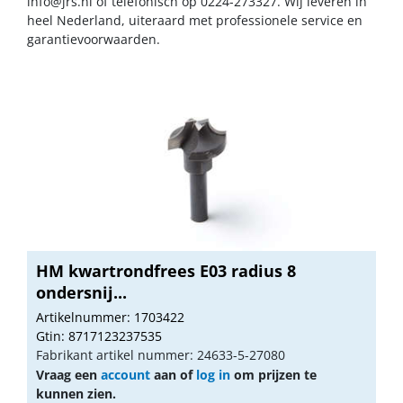
info@jrs.nl
of telefonisch op 0224-273327. Wij leveren in
heel Nederland, uiteraard met professionele service en
garantievoorwaarden.
HM kwartrondfrees E03 radius 8
ondersnij...
Artikelnummer: 1703422
Gtin: 8717123237535
Fabrikant artikel nummer: 24633-5-27080
Vraag een
account
aan of
log in
om prijzen te
kunnen zien.