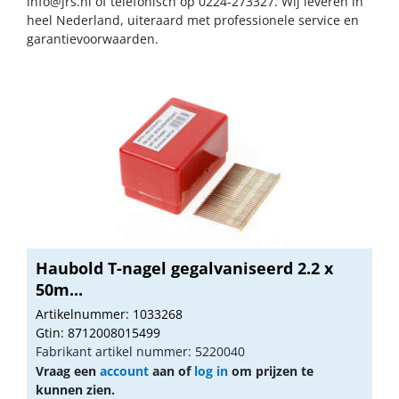
info@jrs.nl
of telefonisch op 0224-273327. Wij leveren in
heel Nederland, uiteraard met professionele service en
garantievoorwaarden.
Haubold T-nagel gegalvaniseerd 2.2 x
50m...
Artikelnummer: 1033268
Gtin: 8712008015499
Fabrikant artikel nummer: 5220040
Vraag een
account
aan of
log in
om prijzen te
kunnen zien.