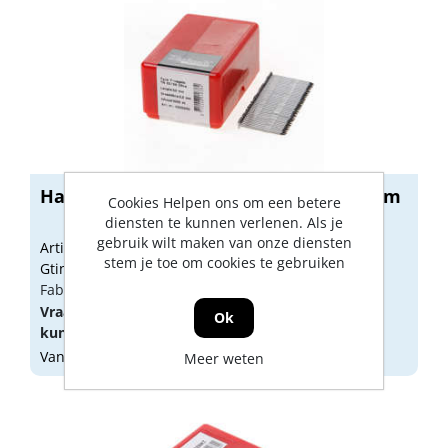
Haubold Dutack T-nagel RVS 2.2 x 38mm
Cookies Helpen ons om een betere
diensten te kunnen verlenen. Als je
gebruik wilt maken van onze diensten
Artikelnummer: 1033310
stem je toe om cookies te gebruiken
Gtin: 8712008018384
Fabrikant artikel nummer: 5220050
Vraag een
account
aan of
log in
om prijzen te
Ok
kunnen zien.
Vandaag besteld, morgen geleverd
Meer weten