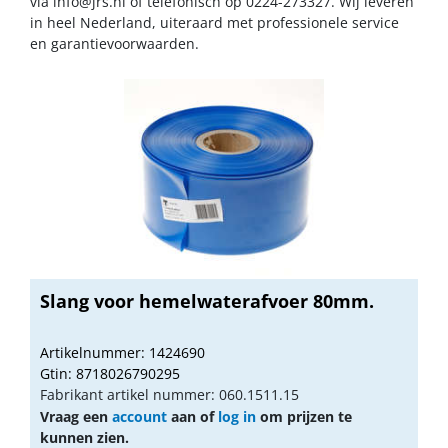
via
info@jrs.nl
of telefonisch op 0224-273327. Wij leveren
in heel Nederland, uiteraard met professionele service
en garantievoorwaarden.
Slang voor hemelwaterafvoer 80mm.
Artikelnummer: 1424690
Gtin: 8718026790295
Fabrikant artikel nummer: 060.1511.15
Vraag een
account
aan of
log in
om prijzen te
kunnen zien.