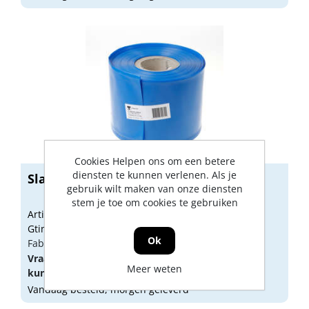
Cookies Helpen ons om een betere
diensten te kunnen verlenen. Als je
Slang voor hemelwaterafvoer 100mm.
gebruik wilt maken van onze diensten
stem je toe om cookies te gebruiken
Artikelnummer: 1424691
Gtin: 8718026790301
Ok
Fabrikant artikel nummer: 060.1521.15
Vraag een
account
aan of
log in
om prijzen te
Meer weten
kunnen zien.
Vandaag besteld, morgen geleverd