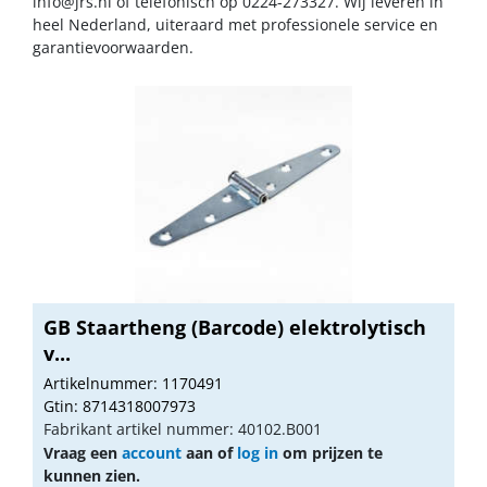
info@jrs.nl
of telefonisch op 0224-273327. Wij leveren in
heel Nederland, uiteraard met professionele service en
garantievoorwaarden.
GB Staartheng (Barcode) elektrolytisch
v...
Artikelnummer: 1170491
Gtin: 8714318007973
Fabrikant artikel nummer: 40102.B001
Vraag een
account
aan of
log in
om prijzen te
kunnen zien.