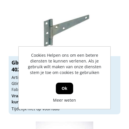
Cookies Helpen ons om een betere
diensten te kunnen verlenen. Als je
Gb T-heng 175mm 39/15 x 1.5mm EV
gebruik wilt maken van onze diensten
40202
stem je toe om cookies te gebruiken
Artikelnummer: GB01086
Gtin: 8714318008024
Ok
Fabrikant artikel nummer: 40206.B001
Vraag een
account
aan of
log in
om prijzen te
Meer weten
kunnen zien.
Tijdelijk niet op voorraad