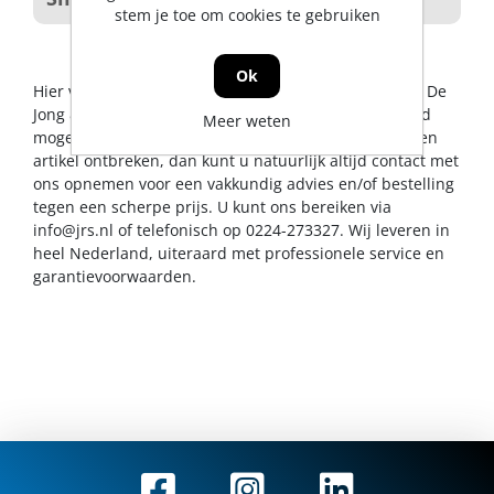
stem je toe om cookies te gebruiken
Ok
Hier vindt u alles op het gebied van smeermiddelen. De
Jong & Roos BV probeert u op dit gebied een zo breed
Meer weten
mogelijk assortiment aan te bieden. Mocht er toch een
artikel ontbreken, dan kunt u natuurlijk altijd contact met
ons opnemen voor een vakkundig advies en/of bestelling
tegen een scherpe prijs. U kunt ons bereiken via
info@jrs.nl
of telefonisch op 0224-273327. Wij leveren in
heel Nederland, uiteraard met professionele service en
garantievoorwaarden.