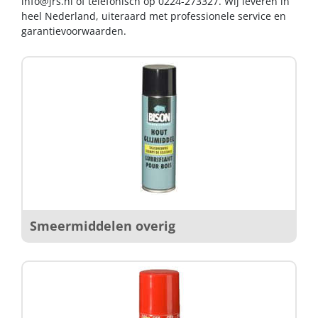
info@jrs.nl
of telefonisch op 0224-273327. Wij leveren in
heel Nederland, uiteraard met professionele service en
garantievoorwaarden.
Smeermiddelen overig