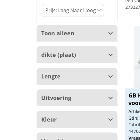
een va
273327
Toon alleen
dikte (plaat)
Lengte
GB 
Uitvoering
voor
Arti
Gtin:
Kleur
Fabri
4470
Vraa