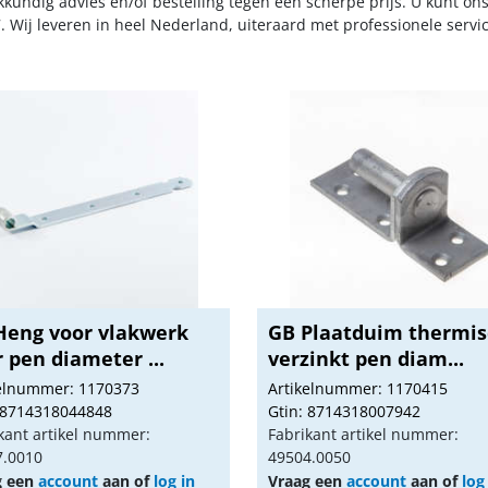
kkundig advies en/of bestelling tegen een scherpe prijs. U kunt on
. Wij leveren in heel Nederland, uiteraard met professionele serv
Heng voor vlakwerk
GB Plaatduim thermi
 pen diameter ...
verzinkt pen diam...
kelnummer: 1170373
Artikelnummer: 1170415
 8714318044848
Gtin: 8714318007942
kant artikel nummer:
Fabrikant artikel nummer:
7.0010
49504.0050
g een
account
aan of
log in
Vraag een
account
aan of
log