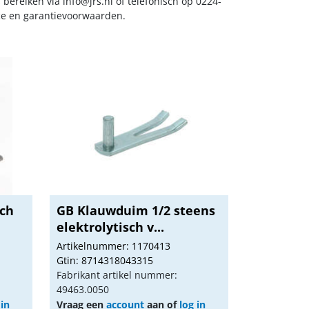
s bereiken via
info@jrs.nl
of telefonisch op 0224-
ice en garantievoorwaarden.
sch
GB Klauwduim 1/2 steens
elektrolytisch v...
Artikelnummer: 1170413
Gtin: 8714318043315
Fabrikant artikel nummer:
49463.0050
 in
Vraag een
account
aan of
log in