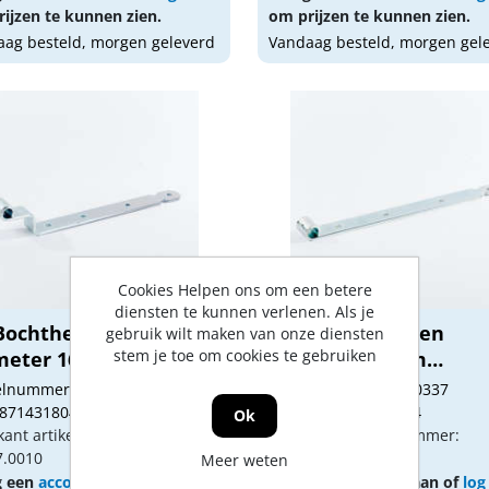
ijzen te kunnen zien.
om prijzen te kunnen zien.
ag besteld, morgen geleverd
Vandaag besteld, morgen gel
Cookies Helpen ons om een betere
diensten te kunnen verlenen. Als je
Bochtheng voor pen
GB Heng voor pen
gebruik wilt maken van onze diensten
stem je toe om cookies te gebruiken
meter 16mm elek...
diameter 16mm
elektroly...
kelnummer: 1170364
Artikelnummer: 1170337
 8714318043223
Gtin: 8714318043094
Ok
kant artikel nummer:
Fabrikant artikel nummer:
7.0010
424070.0010
Meer weten
g een
account
aan of
log in
Vraag een
account
aan of
log