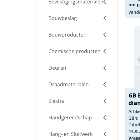
Bevestigingsmaterialen
om pr
Vanda
Bouwbeslag
Bouwproducten
Chemische producten
Deuren
Draadmaterialen
GB 
Elektra
dia
Arti
Handgereedschap
Gtin:
Fabri
4430
Hang- en Sluitwerk
Vraa