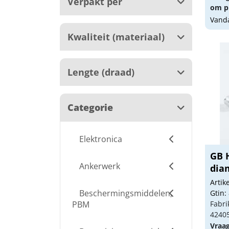
Verpakt per
om pr
Vanda
Kwaliteit (materiaal)
Lengte (draad)
Categorie
Elektronica
GB 
Ankerwerk
dia
elek
Arti
Beschermingsmiddelen,
Gtin:
PBM
Fabri
4240
Vraa