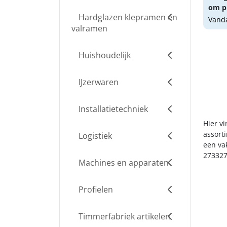
om pr
Hardglazen klepramen en
Vanda
valramen
Huishoudelijk
IJzerwaren
Installatietechniek
Hier v
assort
Logistiek
een va
273327
Machines en apparaten
Profielen
Timmerfabriek artikelen