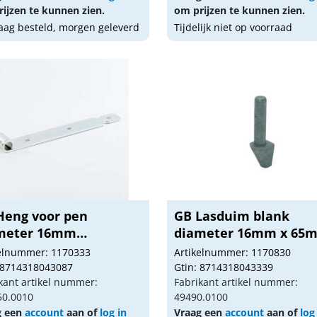
ijzen te kunnen zien.
om prijzen te kunnen zien.
ag besteld, morgen geleverd
Tijdelijk niet op voorraad
Heng voor pen
GB Lasduim blank
meter 16mm
diameter 16mm x 65
troly...
49...
kelnummer: 1170333
Artikelnummer: 1170830
 8714318043087
Gtin: 8714318043339
kant artikel nummer:
Fabrikant artikel nummer:
50.0010
49490.0100
g een
account
aan of
log in
Vraag een
account
aan of
log