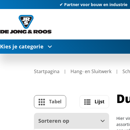
✔ Partner voor bouw en industrie
Kies je categorie
Startpagina
Hang- en Sluitwerk
Sch
D
Tabel
Lijst
Hier v
Sorteren op
assort