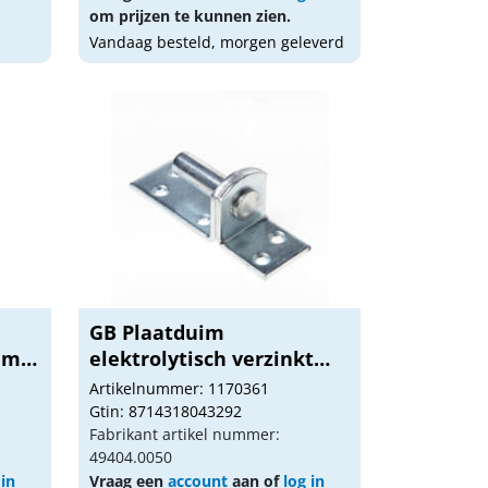
om prijzen te kunnen zien.
Vandaag besteld, morgen geleverd
GB Plaatduim
mm
elektrolytisch verzinkt
pen...
Artikelnummer: 1170361
Gtin: 8714318043292
Fabrikant artikel nummer:
49404.0050
 in
Vraag een
account
aan of
log in