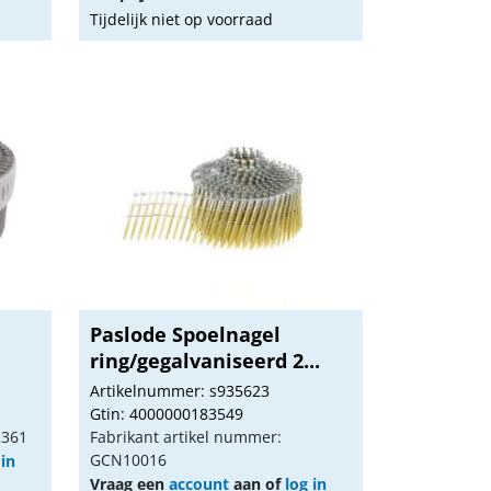
Tijdelijk niet op voorraad
-
Paslode Spoelnagel
ring/gegalvaniseerd 2...
Artikelnummer: s935623
Gtin: 4000000183549
2361
Fabrikant artikel nummer:
GCN10016
 in
Vraag een
account
aan of
log in