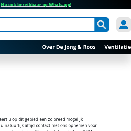
✔
Nu ook bereikbaar op Whatsapp!
Over De Jong & Roos
Ventilatie
eert u op dit gebied een zo breed mogelijk
 u natuurlijk altijd contact met ons opnemen voor