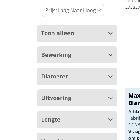
een va
273327
Toon alleen
Bewerking
Diameter
Max 
Uitvoering
Bla
Arti
Fabri
Lengte
GCN3
Vraa
om pr