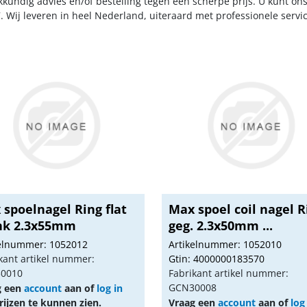
kkundig advies en/of bestelling tegen een scherpe prijs. U kunt on
. Wij leveren in heel Nederland, uiteraard met professionele serv
spoelnagel Ring flat
Max spoel coil nagel R
nk 2.3x55mm
geg. 2.3x50mm ...
kelnummer: 1052012
Artikelnummer: 1052010
kant artikel nummer:
Gtin: 4000000183570
0010
Fabrikant artikel nummer:
GCN30008
g een
account
aan of
log in
ijzen te kunnen zien.
Vraag een
account
aan of
log