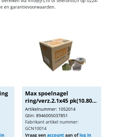
s bereiken via
info@jrs.nl
of telefonisch op 0224-
ice en garantievoorwaarden.
ing
Max spoelnagel
ring/verz.2.1x45 pk(10.80...
Artikelnummer: 1052014
Gtin: 8946005037851
Fabrikant artikel nummer:
GCN10014
 in
Vraag een
account
aan of
log in