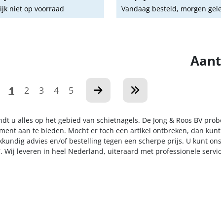
lijk niet op voorraad
Vandaag besteld, morgen gel
Aant
1
2
3
4
5
indt u alles op het gebied van schietnagels. De Jong & Roos BV prob
iment aan te bieden. Mocht er toch een artikel ontbreken, dan kunt
kkundig advies en/of bestelling tegen een scherpe prijs. U kunt on
. Wij leveren in heel Nederland, uiteraard met professionele serv