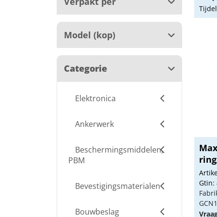
Verpakt per
Tijde
Model (kop)
Categorie
Elektronica
Ankerwerk
Max
Beschermingsmiddelen,
ring
PBM
Arti
Gtin:
Bevestigingsmaterialen
Fabri
GCN1
Bouwbeslag
Vraa