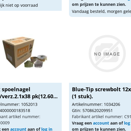
om prijzen te kunnen zien.
lijk niet op voorraad
Vandaag besteld, morgen gel
 spoelnagel
Blue-Tip screwbolt 12
/verz.2.1x38 pk(12.60...
(1 stuk).
kelnummer: 1052013
Artikelnummer: 1034206
 4000000183518
Gtin: 5708620209951
kant artikel nummer:
Fabrikant artikel nummer: C9
0009
Vraag een
account
aan of
log
g een
account
aan of
log in
om prijzen te kunnen zien.