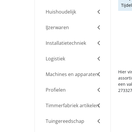
Tijde
Huishoudelijk
IJzerwaren
Installatietechniek
Logistiek
Hier v
Machines en apparaten
assort
een va
Profielen
273327
Timmerfabriek artikelen
Tuingereedschap