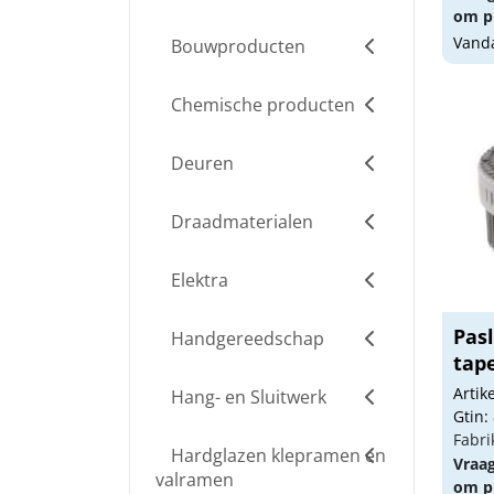
om pr
Vanda
Bouwproducten
Chemische producten
Deuren
Draadmaterialen
Elektra
Pasl
Handgereedschap
tape
Arti
Hang- en Sluitwerk
Gtin:
Fabri
Hardglazen klepramen en
Vraa
valramen
om pr