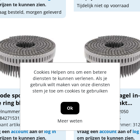
ijzen te kunnen zien.
Tijdelijk niet op voorraad
ag besteld, morgen geleverd
Cookies Helpen ons om een betere
diensten te kunnen verlenen. Als je
gebruik wilt maken van onze diensten
stem je toe om cookies te gebruiken
ode spoelnagel in-
Paslode spoelnagel in
 ring blank 2....
tape ring verzinkt...
Ok
kelnummer: 1052031
Artikelnummer: 1052050
 8427153123684
Gtin: 8427153123615
Meer weten
kant artikel nummer: 312368
Fabrikant artikel nummer: 31
g een
account
aan of
log in
Vraag een
account
aan of
log
ijzen te kunnen zien.
om prijzen te kunnen zien.