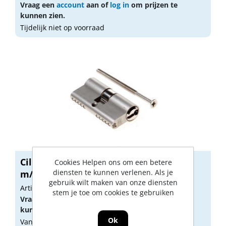
Vraag een
account
aan of
log in
om prijzen te
kunnen zien.
Tijdelijk niet op voorraad
Cil.dubb.bu40/bi40 SKG*** RPS
Cookies Helpen ons om een betere
diensten te kunnen verlenen. Als je
m/cert.+3s...
gebruik wilt maken van onze diensten
Artikelnummer: 1213808
stem je toe om cookies te gebruiken
Vraag een
account
aan of
log in
om prijzen te
kunnen zien.
Ok
Vandaag besteld, morgen geleverd