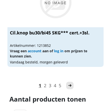
Cil.knop bu30/bi45 SKG*** cert.+3sl.
Artikelnummer: 1213852
Vraag een
account
aan of
log in
om prijzen te
kunnen zien.
Vandaag besteld, morgen geleverd
1
2
3
4
5
Aantal producten tonen