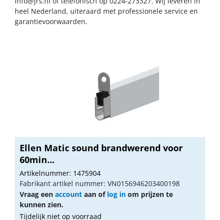
info@jrs.nl
of telefonisch op 0224-273327. Wij leveren in
heel Nederland, uiteraard met professionele service en
garantievoorwaarden.
Ellen Matic sound brandwerend voor
60min...
Artikelnummer: 1475904
Fabrikant artikel nummer: VN0156946203400198
Vraag een
account
aan of
log in
om prijzen te
kunnen zien.
Tijdelijk niet op voorraad