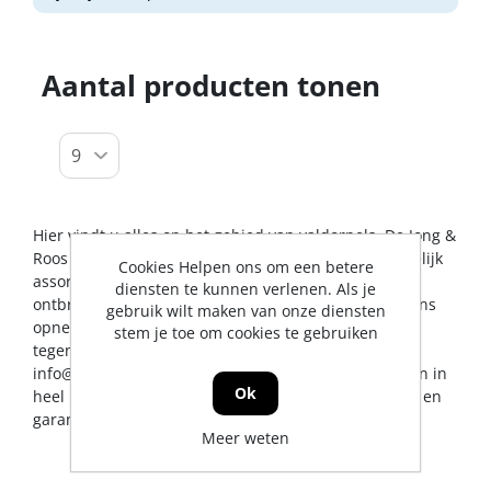
Aantal producten tonen
Hier vindt u alles op het gebied van valdorpels. De Jong &
Roos BV probeert u op dit gebied een zo breed mogelijk
Cookies Helpen ons om een betere
assortiment aan te bieden. Mocht er toch een artikel
diensten te kunnen verlenen. Als je
ontbreken, dan kunt u natuurlijk altijd contact met ons
gebruik wilt maken van onze diensten
opnemen voor een vakkundig advies en/of bestelling
stem je toe om cookies te gebruiken
tegen een scherpe prijs. U kunt ons bereiken via
info@jrs.nl
of telefonisch op 0224-273327. Wij leveren in
Ok
heel Nederland, uiteraard met professionele service en
garantievoorwaarden.
Meer weten