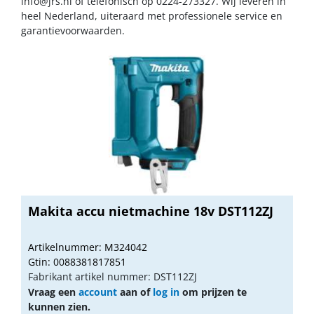
info@jrs.nl
of telefonisch op 0224-273327. Wij leveren in
heel Nederland, uiteraard met professionele service en
garantievoorwaarden.
Makita accu nietmachine 18v DST112ZJ
Artikelnummer: M324042
Gtin: 0088381817851
Fabrikant artikel nummer: DST112ZJ
Vraag een
account
aan of
log in
om prijzen te
kunnen zien.