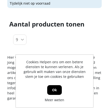
Tijdelijk niet op voorraad
Aantal producten tonen
Hier vindt u alles op het gebied van nietmachines. De
Cookies Helpen ons om een betere
Jong & Roos BV probeert u op dit gebied een zo breed
diensten te kunnen verlenen. Als je
mogelijk assortiment aan te bieden. Mocht er toch een
gebruik wilt maken van onze diensten
artikel ontbreken, dan kunt u natuurlijk altijd contact met
stem je toe om cookies te gebruiken
ons opnemen voor een vakkundig advies en/of bestelling
tegen een scherpe prijs. U kunt ons bereiken via
info@jrs.nl
of telefonisch op 0224-273327. Wij leveren in
Ok
heel Nederland, uiteraard met professionele service en
garantievoorwaarden.
Meer weten