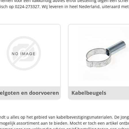
nemen voor een vakkundig advies en/of bestelling tegen een scherp
nisch op 0224-273327. Wij leveren in heel Nederland, uiteraard me
elgoten en doorvoeren
Kabelbeugels
indt u alles op het gebied van kabelbevestigingsmaterialen. De Jon
ogelijk assortiment aan te bieden. Mocht er toch een artikel ontbr