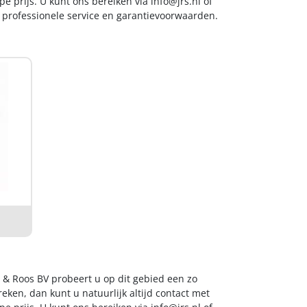
e prijs. U kunt ons bereiken via
info@jrs.nl
of
t professionele service en garantievoorwaarden.
g & Roos BV probeert u op dit gebied een zo
eken, dan kunt u natuurlijk altijd contact met