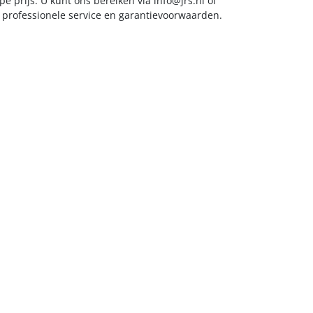
e prijs. U kunt ons bereiken via
info@jrs.nl
of
t professionele service en garantievoorwaarden.