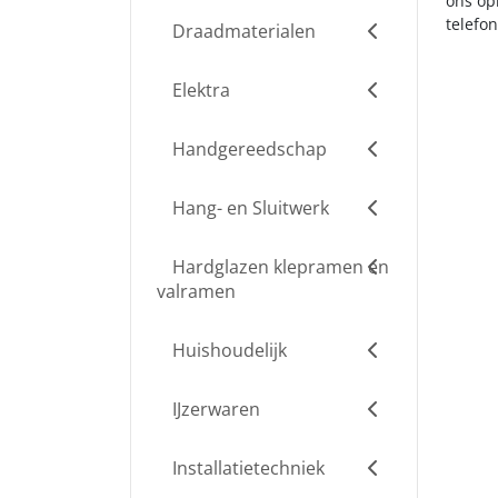
ons op
telefo
Draadmaterialen
Elektra
Handgereedschap
Hang- en Sluitwerk
Hardglazen klepramen en
valramen
Huishoudelijk
IJzerwaren
Installatietechniek