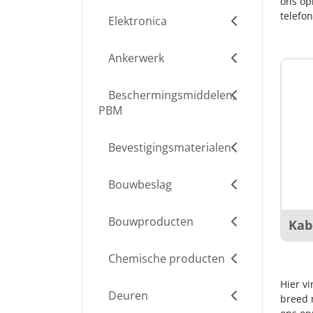
ons op
telefo
Elektronica
Ankerwerk
Beschermingsmiddelen,
PBM
Bevestigingsmaterialen
Bouwbeslag
Bouwproducten
Kab
Chemische producten
Hier v
Deuren
breed m