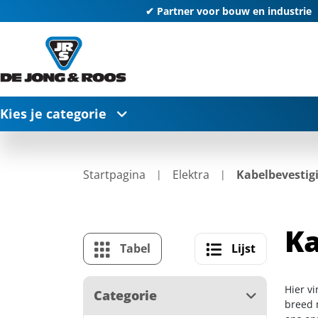
✔ Partner voor bouw en industrie
Kies je categorie
Startpagina
Elektra
Kabelbevestig
Ka
Tabel
Lijst
Hier v
Categorie
breed m