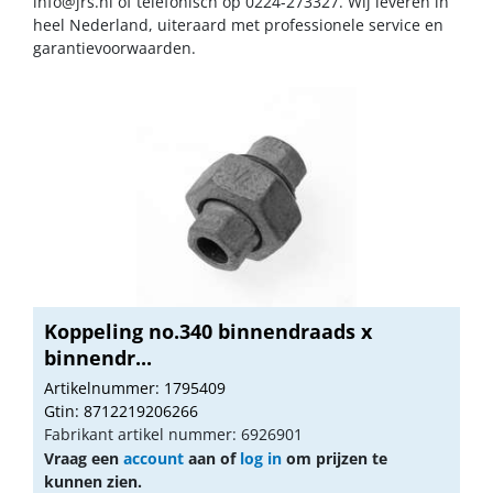
info@jrs.nl
of telefonisch op 0224-273327. Wij leveren in
heel Nederland, uiteraard met professionele service en
garantievoorwaarden.
Koppeling no.340 binnendraads x
binnendr...
Artikelnummer: 1795409
Gtin: 8712219206266
Fabrikant artikel nummer: 6926901
Vraag een
account
aan of
log in
om prijzen te
kunnen zien.