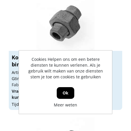
Koppeling no.340 binnendraads x
Cookies Helpen ons om een betere
binnendr...
diensten te kunnen verlenen. Als je
gebruik wilt maken van onze diensten
Artikelnummer: 1795410
stem je toe om cookies te gebruiken
Gtin:
Fabrikant artikel nummer: 6926919
Vraag een
account
aan of
log in
om prijzen te
Ok
kunnen zien.
Tijdelijk niet op voorraad
Meer weten