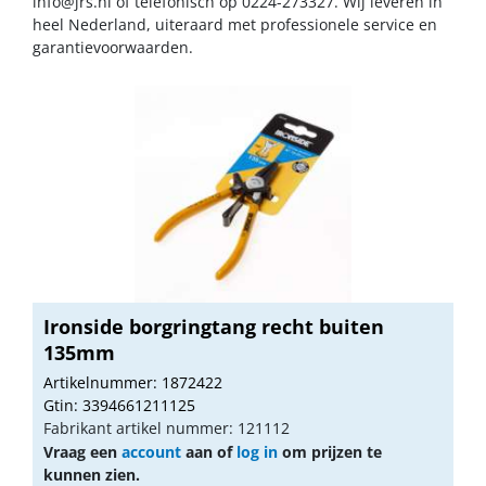
info@jrs.nl
of telefonisch op 0224-273327. Wij leveren in
heel Nederland, uiteraard met professionele service en
garantievoorwaarden.
Ironside borgringtang recht buiten
135mm
Artikelnummer: 1872422
Gtin: 3394661211125
Fabrikant artikel nummer: 121112
Vraag een
account
aan of
log in
om prijzen te
kunnen zien.