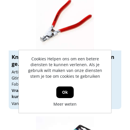
Knipex Borgringtang voor buitenringen
Cookies Helpen ons om een betere
ge...
diensten te kunnen verlenen. Als je
gebruik wilt maken van onze diensten
Artikelnummer: 1623320
stem je toe om cookies te gebruiken
Gtin: 4003773043027
Fabrikant artikel nummer: 4623A11
Vraag een
account
aan of
log in
om prijzen te
Ok
kunnen zien.
Vandaag besteld, morgen geleverd
Meer weten