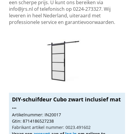
een scherpe prijs. U kunt ons bereiken via
info@jrs.nl
of telefonisch op 0224-273327. Wij
leveren in heel Nederland, uiteraard met
professionele service en garantievoorwaarden.
DIY-schuifdeur Cubo zwart inclusief mat
...
Artikelnummer: IN20017
Gtin: 8714186527238
Fabrikant artikel nummer: 0023.491602
Vraag een
account
aan of
log in
om prijzen te