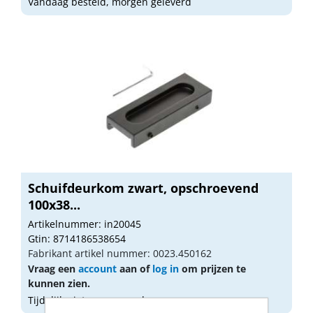
Vandaag besteld, morgen geleverd
Schuifdeurkom zwart, opschroevend
100x38...
Artikelnummer: in20045
Gtin: 8714186538654
Fabrikant artikel nummer: 0023.450162
Vraag een
account
aan of
log in
om prijzen te
kunnen zien.
Tijdelijk niet op voorraad