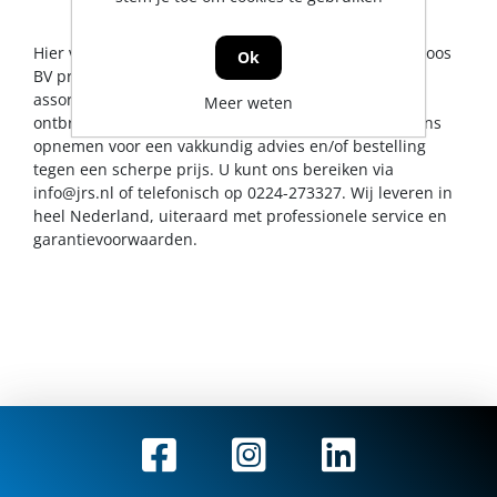
Hier vindt u alles op het gebied van bits. De Jong & Roos
Ok
BV probeert u op dit gebied een zo breed mogelijk
assortiment aan te bieden. Mocht er toch een artikel
Meer weten
ontbreken, dan kunt u natuurlijk altijd contact met ons
opnemen voor een vakkundig advies en/of bestelling
tegen een scherpe prijs. U kunt ons bereiken via
info@jrs.nl
of telefonisch op 0224-273327. Wij leveren in
heel Nederland, uiteraard met professionele service en
garantievoorwaarden.