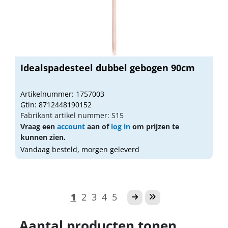
Idealspadesteel dubbel gebogen 90cm
Artikelnummer: 1757003
Gtin: 8712448190152
Fabrikant artikel nummer: S15
Vraag een
account
aan of
log in
om prijzen te
kunnen zien.
Vandaag besteld, morgen geleverd
1
2
3
4
5
Aantal producten tonen