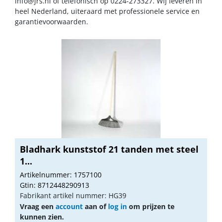
info@jrs.nl
of telefonisch op 0224-273327. Wij leveren in
heel Nederland, uiteraard met professionele service en
garantievoorwaarden.
Bladhark kunststof 21 tanden met steel
1...
Artikelnummer: 1757100
Gtin: 8712448290913
Fabrikant artikel nummer: HG39
Vraag een
account
aan of
log in
om prijzen te
kunnen zien.