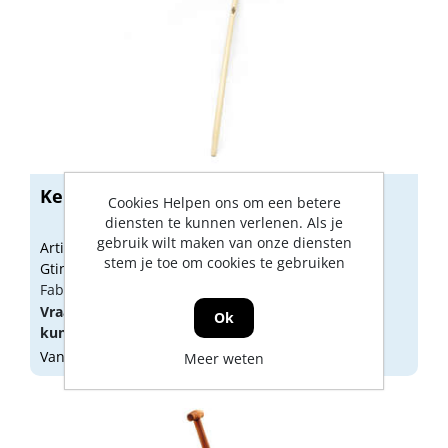
Kelfort steel voor schop 110cm
Cookies Helpen ons om een betere
diensten te kunnen verlenen. Als je
gebruik wilt maken van onze diensten
Artikelnummer: 1516740
stem je toe om cookies te gebruiken
Gtin: 8714678019241
Fabrikant artikel nummer: 1516740
Vraag een
account
aan of
log in
om prijzen te
Ok
kunnen zien.
Vandaag besteld, morgen geleverd
Meer weten