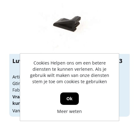
Luvema Eindstukje links en rechts V3.3
Cookies Helpen ons om een betere
diensten te kunnen verlenen. Als je
gebruik wilt maken van onze diensten
Artikelnummer: 1467010
stem je toe om cookies te gebruiken
Gtin: 8717034006787
Fabrikant artikel nummer: EINDST.V3.3
Vraag een
account
aan of
log in
om prijzen te
Ok
kunnen zien.
Vandaag besteld, morgen geleverd
Meer weten