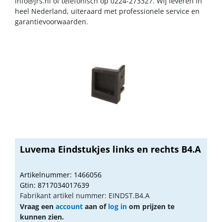
info@jrs.nl
of telefonisch op 0224-273327. Wij leveren in
heel Nederland, uiteraard met professionele service en
garantievoorwaarden.
Luvema Eindstukjes links en rechts B4.A
Artikelnummer: 1466056
Gtin: 8717034017639
Fabrikant artikel nummer: EINDST.B4.A
Vraag een
account
aan of
log in
om prijzen te
kunnen zien.