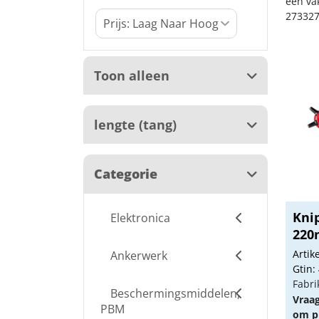
een va
273327
Toon alleen
lengte (tang)
Categorie
Kni
Elektronica
22
Arti
Ankerwerk
Gtin:
Fabri
Beschermingsmiddelen,
Vraa
PBM
om pr