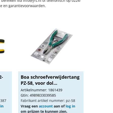
s bereiken via
info@jrs.nl
of telefonisch op 0224-
ice en garantievoorwaarden.
2-
Boa schroefverwijdertang
.
PZ-58, voor dol...
Artikelnummer: 1861439
Gtin: 4989833039585
1387
Fabrikant artikel nummer: pz-58
 in
Vraag een
account
aan of
log in
om prijzen te kunnen zien.