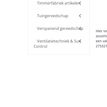
Timmerfabriek artikelen
Tuingereedschap
Verspanend gereedschap
Hier v
assort
Ventilatietechniek & Sun
een va
Control
273327