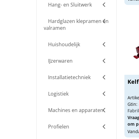
Hang- en Sluitwerk
Hardglazen klepramen en
valramen
Huishoudelijk
IJzerwaren
Installatietechniek
Kel
Logistiek
Arti
Gtin:
Machines en apparaten
Fabri
Vraa
om pr
Profielen
Vanda