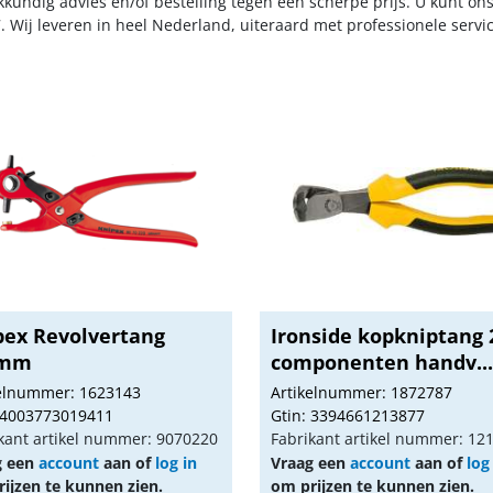
kkundig advies en/of bestelling tegen een scherpe prijs. U kunt on
. Wij leveren in heel Nederland, uiteraard met professionele serv
pex Revolvertang
Ironside kopkniptang 
0mm
componenten handv..
kelnummer: 1623143
Artikelnummer: 1872787
 4003773019411
Gtin: 3394661213877
kant artikel nummer: 9070220
Fabrikant artikel nummer: 12
g een
account
aan of
log in
Vraag een
account
aan of
log
ijzen te kunnen zien.
om prijzen te kunnen zien.