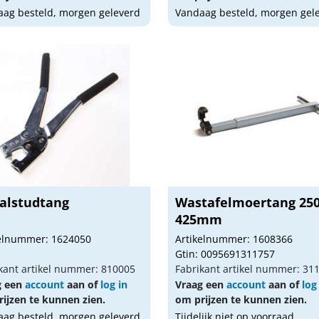
ag besteld, morgen geleverd
Vandaag besteld, morgen gel
alstudtang
Wastafelmoertang 250
425mm
kelnummer: 1624050
Artikelnummer: 1608366
Gtin: 0095691311757
kant artikel nummer: 810005
Fabrikant artikel nummer: 31
g een
account
aan of
log in
Vraag een
account
aan of
log
ijzen te kunnen zien.
om prijzen te kunnen zien.
ag besteld, morgen geleverd
Tijdelijk niet op voorraad