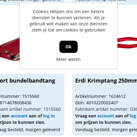
Cookies Helpen ons om een betere
diensten te kunnen verlenen. Als je
gebruik wilt maken van onze diensten
stem je toe om cookies te gebruiken
Ok
Meer weten
fort bundelbandtang
Erdi Krimptang 250m
kelnummer: 1515560
Artikelnummer: 1624612
 8714678008436
Gtin: 4010220002407
kant artikel nummer: 1515560
Fabrikant artikel nummer: D3
g een
account
aan of
log in
Vraag een
account
aan of
log
ijzen te kunnen zien.
om prijzen te kunnen zien.
ag besteld, morgen geleverd
Vandaag besteld, morgen gel