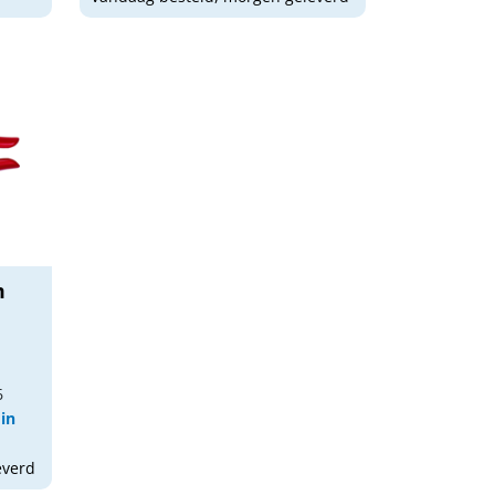
m
6
 in
everd