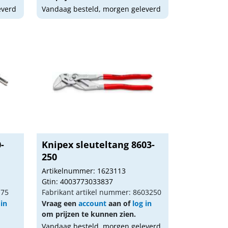
everd
Vandaag besteld, morgen geleverd
-
Knipex sleuteltang 8603-
250
Artikelnummer: 1623113
Gtin: 4003773033837
175
Fabrikant artikel nummer: 8603250
 in
Vraag een
account
aan of
log in
om prijzen te kunnen zien.
Vandaag besteld, morgen geleverd