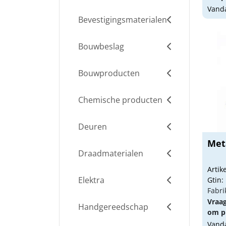
Vanda
Bevestigingsmaterialen
Bouwbeslag
Bouwproducten
Chemische producten
Deuren
Met
Draadmaterialen
Arti
Elektra
Gtin:
Fabri
Vraa
Handgereedschap
om pr
Vanda