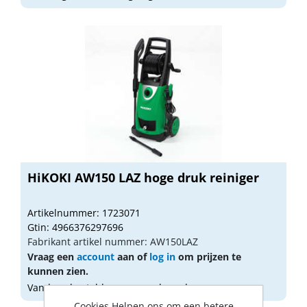
HiKOKI AW150 LAZ hoge druk reiniger
Artikelnummer: 1723071
Gtin: 4966376297696
Fabrikant artikel nummer: AW150LAZ
Vraag een
account
aan of
log in
om prijzen te
kunnen zien.
Vandaag besteld, morgen geleverd
Cookies Helpen ons om een betere