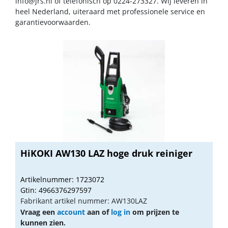
info@jrs.nl
of telefonisch op 0224-273327. Wij leveren in
heel Nederland, uiteraard met professionele service en
garantievoorwaarden.
HiKOKI AW130 LAZ hoge druk reiniger
Artikelnummer: 1723072
Gtin: 4966376297597
Fabrikant artikel nummer: AW130LAZ
Vraag een
account
aan of
log in
om prijzen te
kunnen zien.