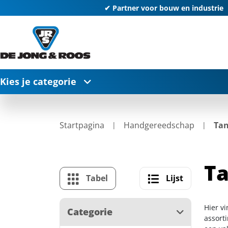
✔ Partner voor bouw en industrie
Kies je categorie
Startpagina
Handgereedschap
Ta
T
Tabel
Lijst
Hier v
Categorie
assort