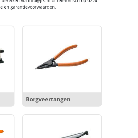
s bereiken via
info@jrs.nl
of telefonisch op 0224-
ice en garantievoorwaarden.
Borgveertangen