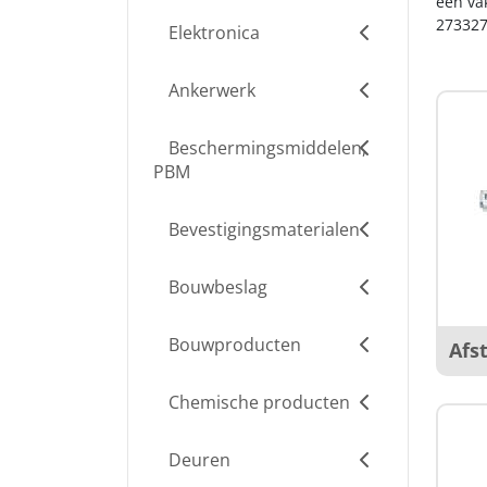
een va
273327
Elektronica
Ankerwerk
Beschermingsmiddelen,
PBM
Bevestigingsmaterialen
Bouwbeslag
Bouwproducten
Afs
Chemische producten
Deuren