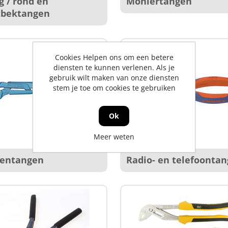
g / rond en
Moniertangen
tbektangen
Cookies Helpen ons om een betere
diensten te kunnen verlenen. Als je
gebruik wilt maken van onze diensten
stem je toe om cookies te gebruiken
Ok
Meer weten
pentangen
Radio- en telefoonta