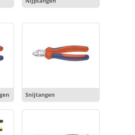
Nijptangen
ngen
Snijtangen