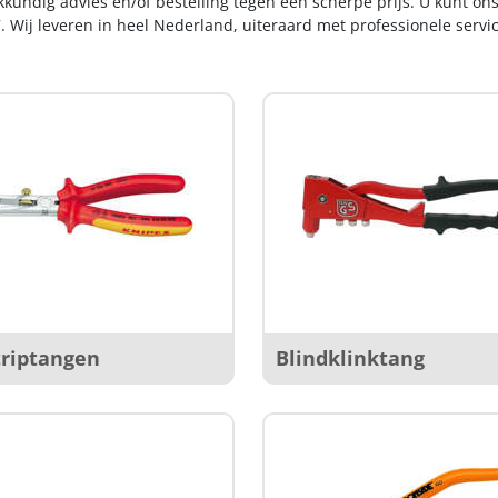
kkundig advies en/of bestelling tegen een scherpe prijs. U kunt on
. Wij leveren in heel Nederland, uiteraard met professionele serv
triptangen
Blindklinktang