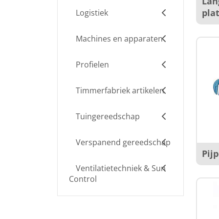
Lan
pla
Logistiek
Machines en apparaten
Profielen
Timmerfabriek artikelen
Tuingereedschap
Verspanend gereedschap
Pij
Ventilatietechniek & Sun
Control