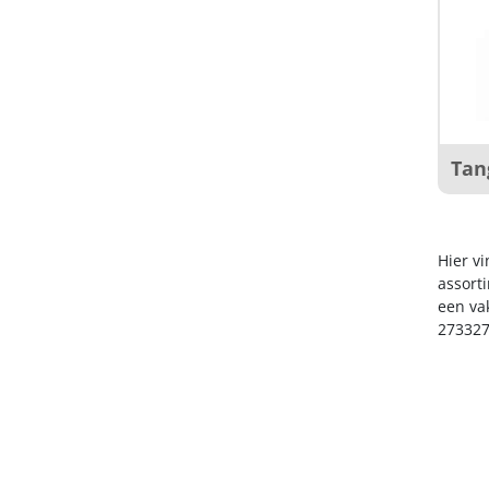
Tan
Hier v
assort
een va
273327