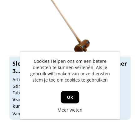
Cookies Helpen ons om een betere
Sleg Fries met houten steel 90cm hamer
diensten te kunnen verlenen. Als je
3...
gebruik wilt maken van onze diensten
Artikelnummer: 1757079
stem je toe om cookies te gebruiken
Gtin: 8712448080408
Fabrikant artikel nummer: H40
Ok
Vraag een
account
aan of
log in
om prijzen te
kunnen zien.
Meer weten
Vandaag besteld, morgen geleverd