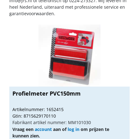
info@jrs.nl
of telefonisch op 0224-273327. Wij leveren in
heel Nederland, uiteraard met professionele service en
garantievoorwaarden.
Profielmeter PVC150mm
Artikelnummer: 1652415
Gtin: 8715629170110
Fabrikant artikel nummer: MM101030
Vraag een
account
aan of
log in
om prijzen te
kunnen zien.