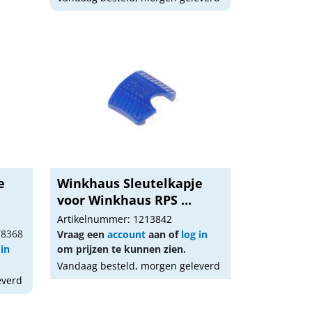
e
Winkhaus Sleutelkapje
voor Winkhaus RPS ...
Artikelnummer: 1213842
78368
Vraag een
account
aan of
log in
 in
om prijzen te kunnen zien.
Vandaag besteld, morgen geleverd
everd