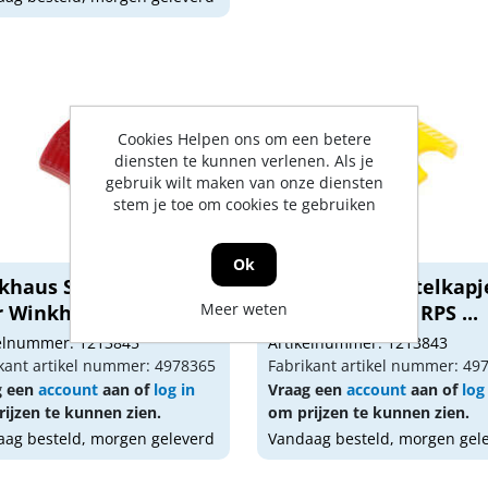
Cookies Helpen ons om een betere
diensten te kunnen verlenen. Als je
gebruik wilt maken van onze diensten
stem je toe om cookies te gebruiken
Ok
khaus Sleutelkapje
Winkhaus Sleutelkapj
Meer weten
 Winkhaus RPS ...
voor Winkhaus RPS ...
kelnummer: 1213845
Artikelnummer: 1213843
kant artikel nummer: 4978365
Fabrikant artikel nummer: 49
g een
account
aan of
log in
Vraag een
account
aan of
log
ijzen te kunnen zien.
om prijzen te kunnen zien.
ag besteld, morgen geleverd
Vandaag besteld, morgen gel