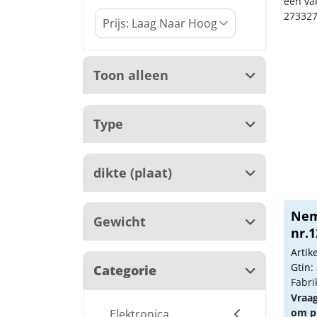
een va
273327
Toon alleen
Type
dikte (plaat)
Nem
Gewicht
nr.1
Arti
Gtin:
Categorie
Fabri
Vraa
om pr
Elektronica