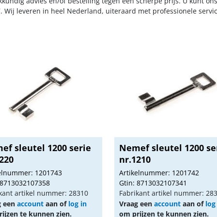
kkundig advies en/of bestelling tegen een scherpe prijs. U kunt on
. Wij leveren in heel Nederland, uiteraard met professionele serv
ef sleutel 1200 serie
Nemef sleutel 1200 se
220
nr.1210
kelnummer: 1201743
Artikelnummer: 1201742
 8713032107358
Gtin: 8713032107341
kant artikel nummer: 28310
Fabrikant artikel nummer: 28
g een
account
aan of
log in
Vraag een
account
aan of
log
ijzen te kunnen zien.
om prijzen te kunnen zien.