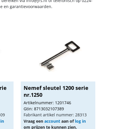
s bereiken via
info@jrs.nl
of telefonisch op 0224-
ice en garantievoorwaarden.
rie
Nemef sleutel 1200 serie
nr.1250
Artikelnummer: 1201746
Gtin: 8713032107389
309
Fabrikant artikel nummer: 28313
 in
Vraag een
account
aan of
log in
om prijzen te kunnen zien.