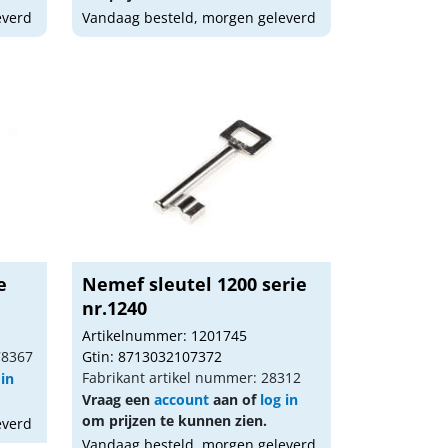
everd
Vandaag besteld, morgen geleverd
e
Nemef sleutel 1200 serie
nr.1240
Artikelnummer: 1201745
78367
Gtin: 8713032107372
Fabrikant artikel nummer: 28312
 in
Vraag een
account
aan of
log in
om prijzen te kunnen zien.
everd
Vandaag besteld, morgen geleverd