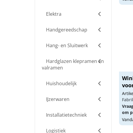
Elektra
Handgereedschap
Hang- en Sluitwerk
Hardglazen klepramen en
valramen
Win
Huishoudelijk
voor
Arti
IJzerwaren
Fabri
Vraa
om pr
Installatietechniek
Vanda
Logistiek