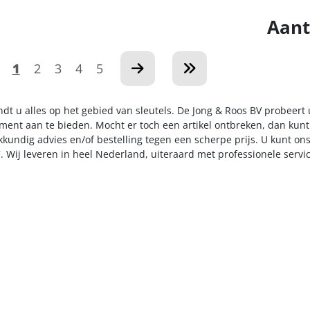
Aant
1
2
3
4
5
ndt u alles op het gebied van sleutels. De Jong & Roos BV probeert
iment aan te bieden. Mocht er toch een artikel ontbreken, dan kunt
kkundig advies en/of bestelling tegen een scherpe prijs. U kunt on
. Wij leveren in heel Nederland, uiteraard met professionele serv