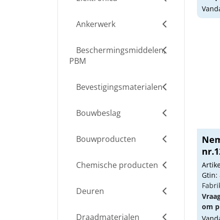
Vanda
Ankerwerk
Beschermingsmiddelen,
PBM
Bevestigingsmaterialen
Bouwbeslag
Bouwproducten
Nem
nr.1
Chemische producten
Arti
Gtin:
Fabri
Deuren
Vraa
om pr
Draadmaterialen
Vanda