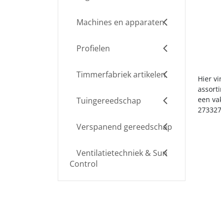
Machines en apparaten
Profielen
Timmerfabriek artikelen
Hier vi
assort
een va
Tuingereedschap
273327
Verspanend gereedschap
Ventilatietechniek & Sun
Control