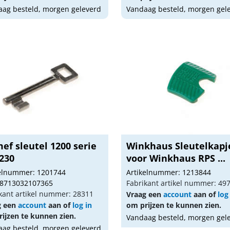
ag besteld, morgen geleverd
Vandaag besteld, morgen gel
ef sleutel 1200 serie
Winkhaus Sleutelkapj
230
voor Winkhaus RPS ...
kelnummer: 1201744
Artikelnummer: 1213844
 8713032107365
Fabrikant artikel nummer: 49
kant artikel nummer: 28311
Vraag een
account
aan of
log
g een
account
aan of
log in
om prijzen te kunnen zien.
ijzen te kunnen zien.
Vandaag besteld, morgen gel
ag besteld, morgen geleverd