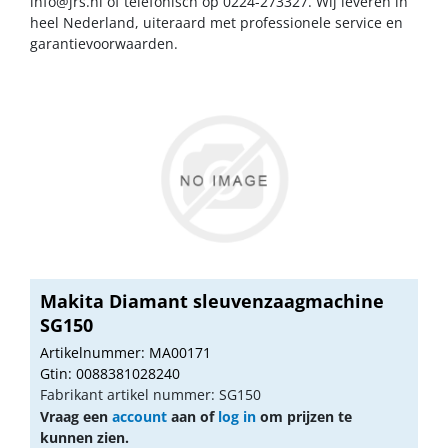
info@jrs.nl
of telefonisch op 0224-273327. Wij leveren in
heel Nederland, uiteraard met professionele service en
garantievoorwaarden.
Makita Diamant sleuvenzaagmachine
SG150
Artikelnummer: MA00171
Gtin: 0088381028240
Fabrikant artikel nummer: SG150
Vraag een
account
aan of
log in
om prijzen te
kunnen zien.