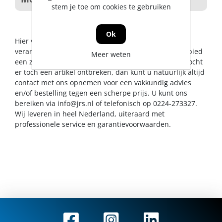
stem je toe om cookies te gebruiken
Ok
Hier vindt u alles op het gebied van chemische
verankering. De Jong & Roos BV probeert u op dit gebied
Meer weten
een zo breed mogelijk assortiment aan te bieden. Mocht
er toch een artikel ontbreken, dan kunt u natuurlijk altijd
contact met ons opnemen voor een vakkundig advies
en/of bestelling tegen een scherpe prijs. U kunt ons
bereiken via
info@jrs.nl
of telefonisch op 0224-273327.
Wij leveren in heel Nederland, uiteraard met
professionele service en garantievoorwaarden.