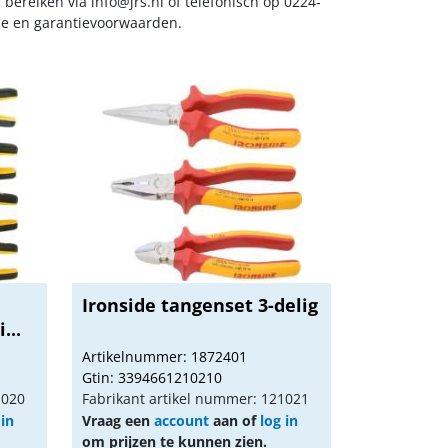
s bereiken via
info@jrs.nl
of telefonisch op 0224-
ice en garantievoorwaarden.
Ironside tangenset 3-delig
...
Artikelnummer: 1872401
Gtin: 3394661210210
1020
Fabrikant artikel nummer: 121021
 in
Vraag een
account
aan of
log in
om prijzen te kunnen zien.