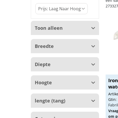
een va
273327
Toon alleen
Breedte
Diepte
Iron
Hoogte
wat
Arti
Gtin:
lengte (tang)
Fabri
Vraa
om pr