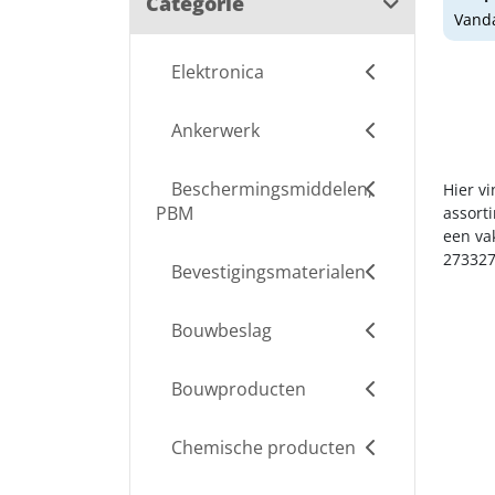
Categorie
Vanda
Elektronica
Ankerwerk
Beschermingsmiddelen,
Hier v
PBM
assort
een va
273327
Bevestigingsmaterialen
Bouwbeslag
Bouwproducten
Chemische producten