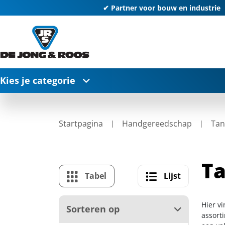
✔ Partner voor bouw en industrie
Kies je categorie
Startpagina
Handgereedschap
Tan
T
Tabel
Lijst
Hier v
Sorteren op
assort