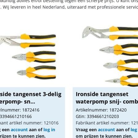
kkundig advies en/of bestelling tegen een scherpe prijs. U kunt on
. Wij leveren in heel Nederland, uiteraard met professionele serv
side tangenset 3-delig
Ironside tangenset
erpomp- sn...
waterpomp snij- combi
kelnummer: 1872416
Artikelnummer: 1872420
 3394661210166
Gtin: 3394661210203
kant artikel nummer: 121016
Fabrikant artikel nummer: 12
g een
account
aan of
log in
Vraag een
account
aan of
log
ijzen te kunnen zien.
om prijzen te kunnen zien.