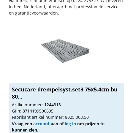
via
info@jrs.nl
of telefonisch op 0224-273327. Wij leveren
in heel Nederland, uiteraard met professionele service
en garantievoorwaarden.
Secucare drempelsyst.set3 75x5.4cm bu
80...
Artikelnummer: 1244313
Gtin: 8714199506695
Fabrikant artikel nummer: 8025.003.50
Vraag een
account
aan of
log in
om prijzen te
kunnen zien.