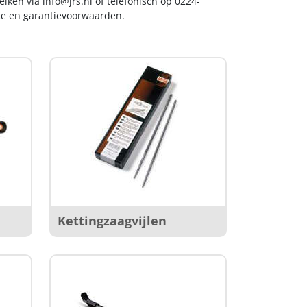
reiken via
info@jrs.nl
of telefonisch op 0224-
ice en garantievoorwaarden.
Kettingzaagvijlen