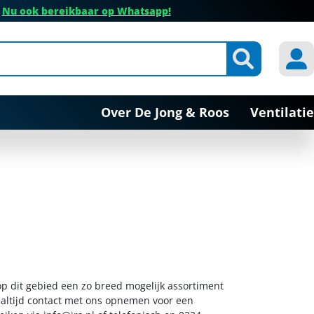
✔
Nu ook bereikbaar op Whatsapp!
Over De Jong & Roos
Ventilatie
 op dit gebied een zo breed mogelijk assortiment
k altijd contact met ons opnemen voor een