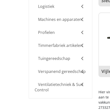
Sle
Logistiek
Machines en apparaten
Profielen
Timmerfabriek artikelen
Tuingereedschap
Vij
Verspanend gereedschap
Ventilatietechniek & Sun
Control
Hier vi
aan te
vakkun
273327