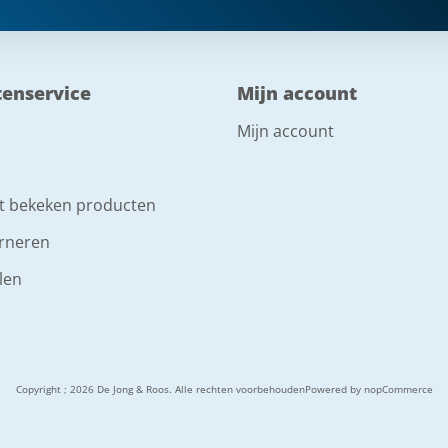
tenservice
Mijn account
Mijn account
t bekeken producten
rneren
len
Copyright ; 2026 De Jong & Roos. Alle rechten voorbehouden
Powered by
nopCommerce