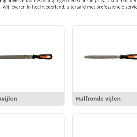
dig advies en/of bestelling tegen een scherpe prijs. U kunt ons be
. Wij leveren in heel Nederland, uiteraard met professionele serv
kvijlen
Halfronde vijlen