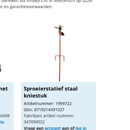
s bereiken via
info@jrs.nl
of telefonisch op 0224-
ice en garantievoorwaarden.
met
Sproeierstatief staal
kniestuk
Artikelnummer: 1999722
Gtin: 8719214391027
26098
Fabrikant artikel nummer:
347090022
 in
Vraag een
account
aan of
log in