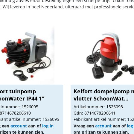
kkundig advies en/of bestelling tegen een scherpe prijs. U kunt on
. Wij leveren in heel Nederland, uiteraard met professionele serv
fort tuinpomp
Kelfort dompelpomp 
oonWater IP44 1"
vlotter SchoonWat...
kelnummer: 1526095
Artikelnummer: 1526098
 8714678206610
Gtin: 8714678206641
kant artikel nummer: 1526095
Fabrikant artikel nummer: 15
g een
account
aan of
log in
Vraag een
account
aan of
log
ijzen te kunnen zien.
om prijzen te kunnen zien.