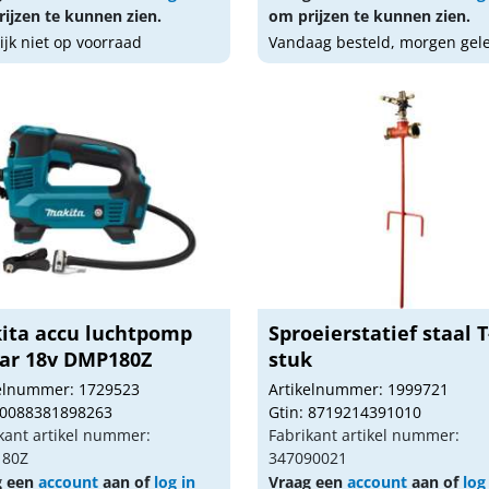
ijzen te kunnen zien.
om prijzen te kunnen zien.
lijk niet op voorraad
Vandaag besteld, morgen gel
ita accu luchtpomp
Sproeierstatief staal T
bar 18v DMP180Z
stuk
kelnummer: 1729523
Artikelnummer: 1999721
 0088381898263
Gtin: 8719214391010
kant artikel nummer:
Fabrikant artikel nummer:
80Z
347090021
g een
account
aan of
log in
Vraag een
account
aan of
log