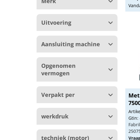
Merk
Vanda
Uitvoering
Aansluiting machine
Opgenomen
vermogen
Verpakt per
Met
7500
Arti
werkdruk
Gtin:
Fabri
2507
techniek (motor)
Vraa