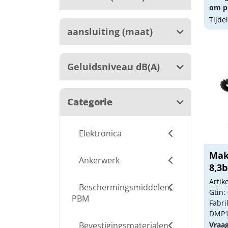
om pr
Tijde
aansluiting (maat)
Geluidsniveau dB(A)
Categorie
Elektronica
Mak
Ankerwerk
8,3
Arti
Beschermingsmiddelen,
Gtin:
PBM
Fabri
DMP1
Bevestigingsmaterialen
Vraa