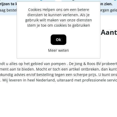
ijzen te kunnen zien.
om prijzen te kunnen zien.
Cookies Helpen ons om een betere
ag besteld, morgen geleverd
Vandaag besteld, morgen gel
diensten te kunnen verlenen. Als je
gebruik wilt maken van onze diensten
stem je toe om cookies te gebruiken
Aant
Ok
1
2
Meer weten
indt u alles op het gebied van pompen . De Jong & Roos BV probeert
iment aan te bieden. Mocht er toch een artikel ontbreken, dan kunt
kkundig advies en/of bestelling tegen een scherpe prijs. U kunt on
. Wij leveren in heel Nederland, uiteraard met professionele serv