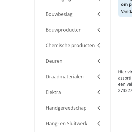
om pr
Vanda
Bouwbeslag
Bouwproducten
Chemische producten
Deuren
Hier v
Draadmaterialen
assort
een va
273327
Elektra
Handgereedschap
Hang- en Sluitwerk