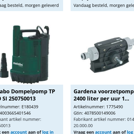
ag besteld, morgen geleverd
Vandaag besteld, morgen gel
abo Dompelpomp TP
Gardena voorzetpomp
 SI 250750013
2400 liter per uur 1...
kelnummer: E180439
Artikelnummer: 1775490
 4003665401546
Gtin: 4078500149006
kant artikel nummer:
Fabrikant artikel nummer: 01
50013
20.000.00
g een
account
aan of
log in
Vraag een
account
aan of
log