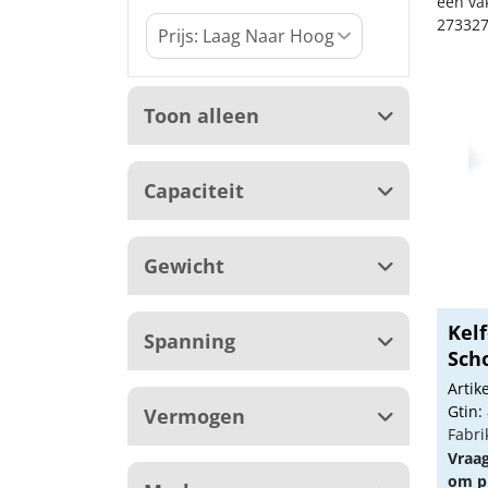
een va
273327
Toon alleen
Capaciteit
Gewicht
Kel
Spanning
Sch
Arti
Gtin:
Vermogen
Fabri
Vraa
om pr