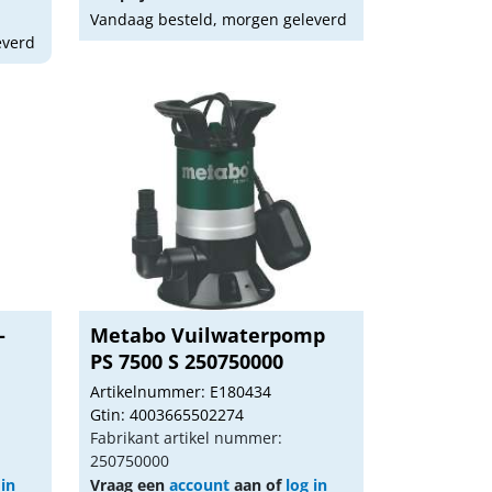
Vandaag besteld, morgen geleverd
everd
-
Metabo Vuilwaterpomp
PS 7500 S 250750000
Artikelnummer: E180434
Gtin: 4003665502274
Fabrikant artikel nummer:
250750000
 in
Vraag een
account
aan of
log in