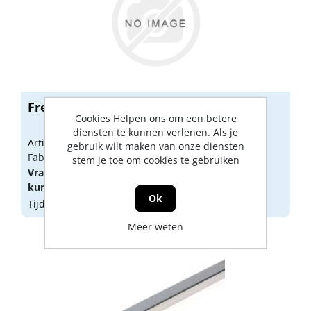
Freesmal enkel vs 4000
Cookies Helpen ons om een betere
diensten te kunnen verlenen. Als je
Artikelnummer: 1182047
gebruik wilt maken van onze diensten
Fabrikant artikel nummer: 368006
stem je toe om cookies te gebruiken
Vraag een
account
aan of
log in
om prijzen te
kunnen zien.
Ok
Tijdelijk niet op voorraad
Meer weten