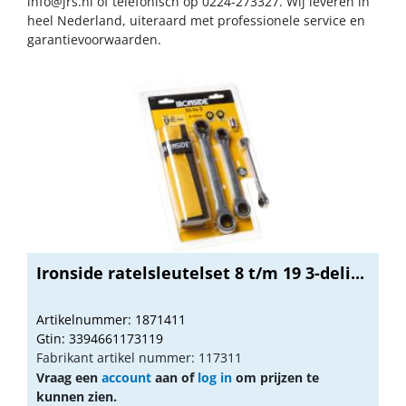
info@jrs.nl
of telefonisch op 0224-273327. Wij leveren in
heel Nederland, uiteraard met professionele service en
garantievoorwaarden.
Ironside ratelsleutelset 8 t/m 19 3-deli...
Artikelnummer: 1871411
Gtin: 3394661173119
Fabrikant artikel nummer: 117311
Vraag een
account
aan of
log in
om prijzen te
kunnen zien.