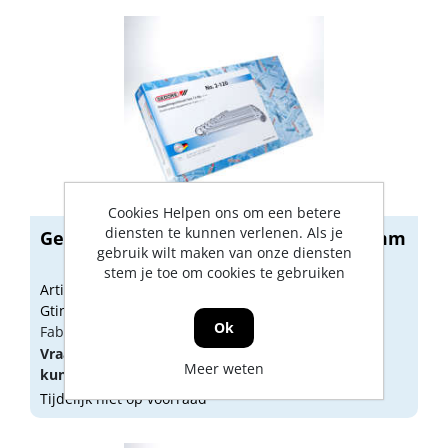
Cookies Helpen ons om een betere
diensten te kunnen verlenen. Als je
Gedore Ringsleutelset 2-120 6 t/m 32mm
gebruik wilt maken van onze diensten
stem je toe om cookies te gebruiken
Artikelnummer: 1604154
Gtin: 4010886603109
Ok
Fabrikant artikel nummer: 6031040
Vraag een
account
aan of
log in
om prijzen te
Meer weten
kunnen zien.
Tijdelijk niet op voorraad