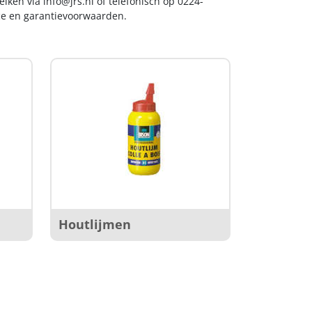
reiken via
info@jrs.nl
of telefonisch op 0224-
ice en garantievoorwaarden.
Houtlijmen