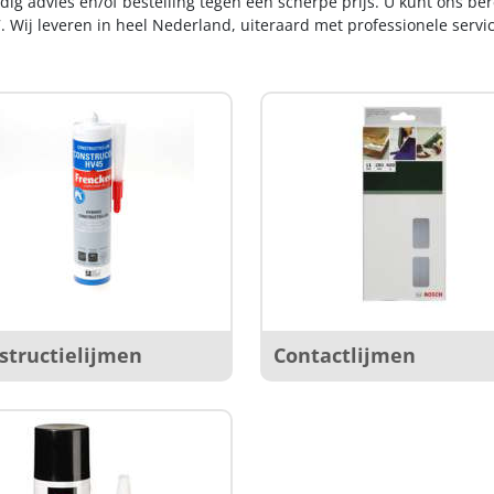
dig advies en/of bestelling tegen een scherpe prijs. U kunt ons be
. Wij leveren in heel Nederland, uiteraard met professionele serv
structielijmen
Contactlijmen