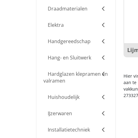
Draadmaterialen
Elektra
Handgereedschap
Lij
Hang- en Sluitwerk
Hardglazen klepramen en
Hier v
valramen
aan te
vakkun
273327
Huishoudelijk
IJzerwaren
Installatietechniek