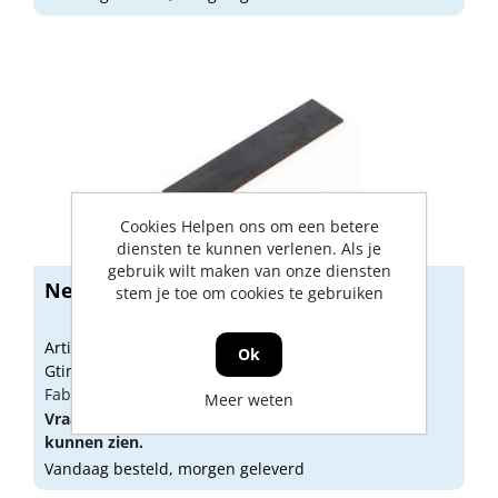
Cookies Helpen ons om een betere
diensten te kunnen verlenen. Als je
gebruik wilt maken van onze diensten
Neoprene steunblokje 22 x 2 x 100mm
stem je toe om cookies te gebruiken
Artikelnummer: 1508511
Ok
Gtin:
Fabrikant artikel nummer: BR91011002202
Meer weten
Vraag een
account
aan of
log in
om prijzen te
kunnen zien.
Vandaag besteld, morgen geleverd