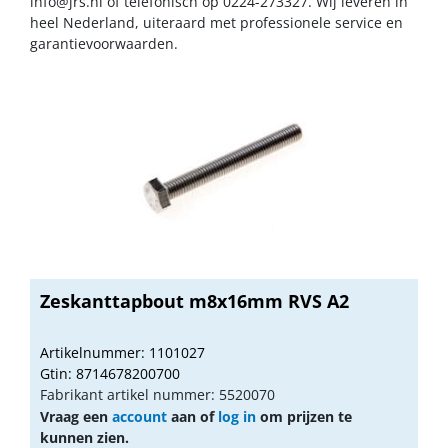
info@jrs.nl
of telefonisch op 0224-273327. Wij leveren in
heel Nederland, uiteraard met professionele service en
garantievoorwaarden.
Zeskanttapbout m8x16mm RVS A2
Artikelnummer: 1101027
Gtin: 8714678200700
Fabrikant artikel nummer: 5520070
Vraag een
account
aan of
log in
om prijzen te
kunnen zien.