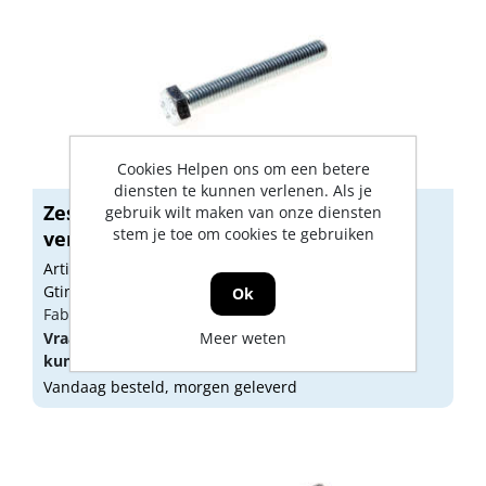
Cookies Helpen ons om een betere
diensten te kunnen verlenen. Als je
Zeskanttapbout m8x20mm staal 8.8
gebruik wilt maken van onze diensten
stem je toe om cookies te gebruiken
verzink...
Artikelnummer: 1094549
Gtin: 8714678100710
Ok
Fabrikant artikel nummer: 5510071
Vraag een
account
aan of
Meer weten
log in
om prijzen te
kunnen zien.
Vandaag besteld, morgen geleverd