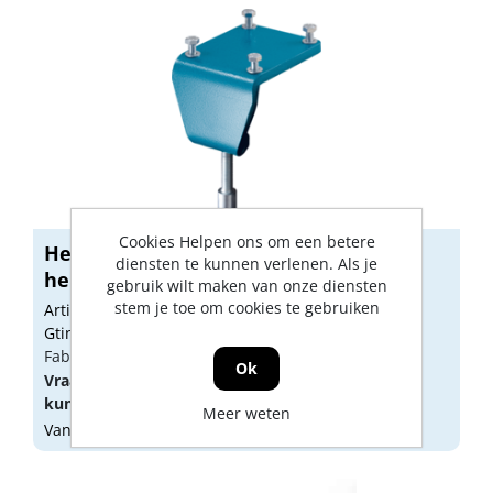
Cookies Helpen ons om een betere
Heuer Tafelklem bankschroef 100mm
diensten te kunnen verlenen. Als je
heuer
gebruik wilt maken van onze diensten
stem je toe om cookies te gebruiken
Artikelnummer: 1645750
Gtin: 4010898119902
Fabrikant artikel nummer: 119100
Ok
Vraag een
account
aan of
log in
om prijzen te
kunnen zien.
Meer weten
Vandaag besteld, morgen geleverd