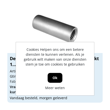
Cookies Helpen ons om een betere
diensten te kunnen verlenen. Als je
Demu koppelbus elektrolytisch verzinkt
gebruik wilt maken van onze diensten
1...
stem je toe om cookies te gebruiken
Artikelnummer: 1132250
Gtin:
Ok
Fabrikant artikel nummer: 3000023021
Vraag een
account
aan of
log in
om prijzen te
Meer weten
kunnen zien.
Vandaag besteld, morgen geleverd