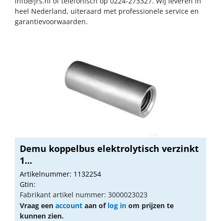
info@jrs.nl
of telefonisch op 0224-273327. Wij leveren in
heel Nederland, uiteraard met professionele service en
garantievoorwaarden.
Demu koppelbus elektrolytisch verzinkt
1...
Artikelnummer: 1132254
Gtin:
Fabrikant artikel nummer: 3000023023
Vraag een
account
aan of
log in
om prijzen te
kunnen zien.