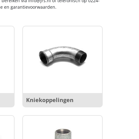
s bereiken via
info@jrs.nl
of telefonisch op 0224-
ice en garantievoorwaarden.
Kniekoppelingen