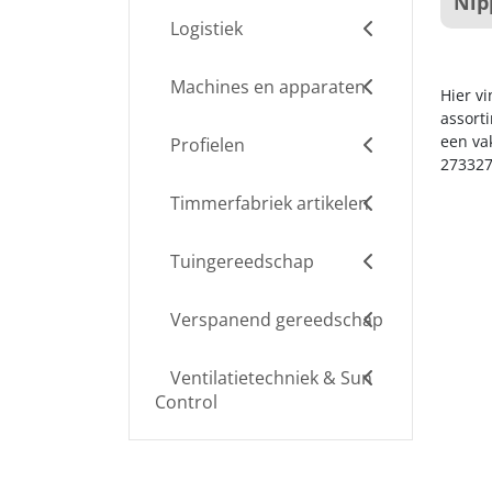
Nip
Logistiek
Machines en apparaten
Hier vi
assort
een va
Profielen
273327
Timmerfabriek artikelen
Tuingereedschap
Verspanend gereedschap
Ventilatietechniek & Sun
Control