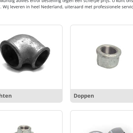
kkundig advies en/of bestelling tegen een scherpe prijs. U kunt on
. Wij leveren in heel Nederland, uiteraard met professionele serv
hten
Doppen