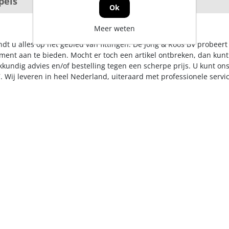
pels
Pluggen
Ok
Meer weten
ndt u alles op het gebied van fittingen. De Jong & Roos BV probeer
iment aan te bieden. Mocht er toch een artikel ontbreken, dan kunt
kkundig advies en/of bestelling tegen een scherpe prijs. U kunt on
. Wij leveren in heel Nederland, uiteraard met professionele serv