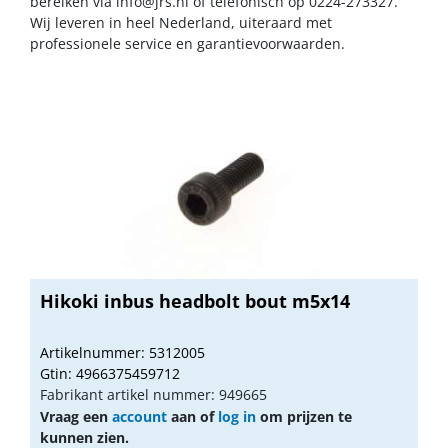
bereiken via
info@jrs.nl
of telefonisch op 0224-273327.
Wij leveren in heel Nederland, uiteraard met
professionele service en garantievoorwaarden.
Hikoki inbus headbolt bout m5x14
Artikelnummer: 5312005
Gtin: 4966375459712
Fabrikant artikel nummer: 949665
Vraag een
account
aan of
log in
om prijzen te
kunnen zien.