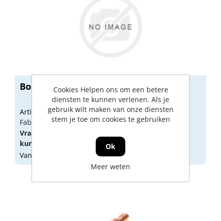
Bosch L+r schakelaar 2601099085
Cookies Helpen ons om een betere
diensten te kunnen verlenen. Als je
gebruik wilt maken van onze diensten
Artikelnummer: 5172009
stem je toe om cookies te gebruiken
Fabrikant artikel nummer: 2601099085
Vraag een
account
aan of
log in
om prijzen te
kunnen zien.
Ok
Vandaag besteld, morgen geleverd
Meer weten