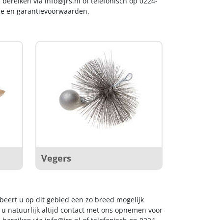
s bereiken via
info@jrs.nl
of telefonisch op 0224-
ice en garantievoorwaarden.
Vegers
obeert u op dit gebied een zo breed mogelijk
 u natuurlijk altijd contact met ons opnemen voor