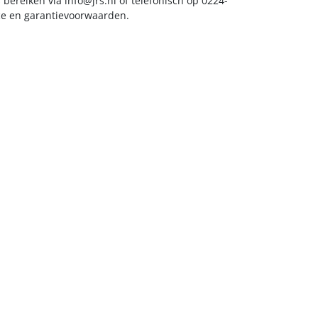
s bereiken via
info@jrs.nl
of telefonisch op 0224-
ice en garantievoorwaarden.