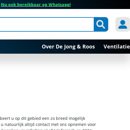
✔
Nu ook bereikbaar op Whatsapp!
Over De Jong & Roos
Ventilatie
obeert u op dit gebied een zo breed mogelijk
 u natuurlijk altijd contact met ons opnemen voor