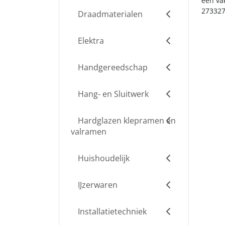
een va
273327
Draadmaterialen
Elektra
Handgereedschap
Hang- en Sluitwerk
Hardglazen klepramen en
valramen
Huishoudelijk
IJzerwaren
Installatietechniek