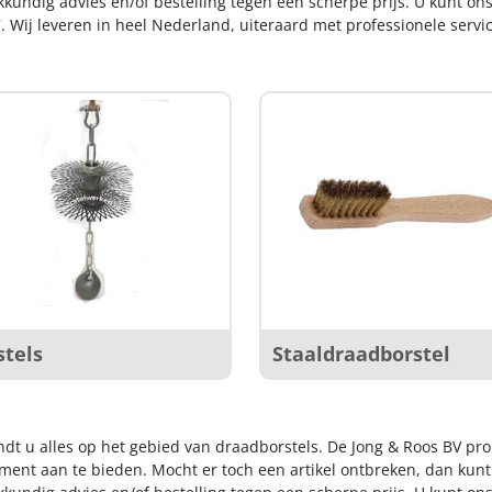
kkundig advies en/of bestelling tegen een scherpe prijs. U kunt on
. Wij leveren in heel Nederland, uiteraard met professionele serv
stels
Staaldraadborstel
indt u alles op het gebied van draadborstels. De Jong & Roos BV pr
iment aan te bieden. Mocht er toch een artikel ontbreken, dan kunt