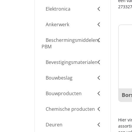
een va
273327
Elektronica
Ankerwerk
Beschermingsmiddelen,
PBM
Bevestigingsmaterialen
Bouwbeslag
Bouwproducten
Bor
Chemische producten
Hier v
Deuren
assort