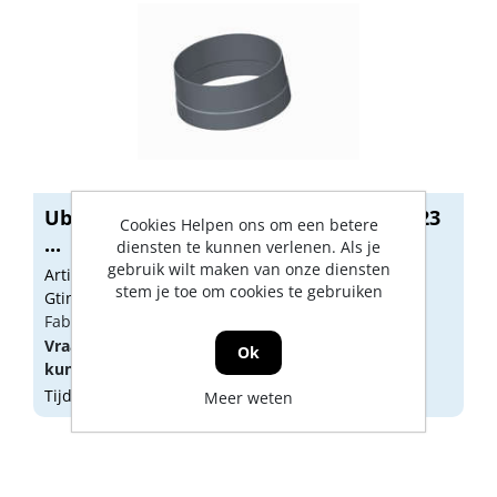
Ubbink Air Excellent Verloop KS 125-123
Cookies Helpen ons om een betere
...
diensten te kunnen verlenen. Als je
gebruik wilt maken van onze diensten
Artikelnummer: 1425674
stem je toe om cookies te gebruiken
Gtin: 8713645211121
Fabrikant artikel nummer: 542027
Vraag een
account
aan of
log in
om prijzen te
Ok
kunnen zien.
Tijdelijk niet op voorraad
Meer weten