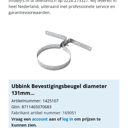
info@jrs.nl
of telefonisch op 0224-273327. Wij leveren in
heel Nederland, uiteraard met professionele service en
garantievoorwaarden.
Ubbink Bevestigingsbeugel diameter
131mm...
Artikelnummer: 1425107
Gtin: 8711465070683
Fabrikant artikel nummer: 169051
Vraag een
account
aan of
log in
om prijzen te
kunnen zien.