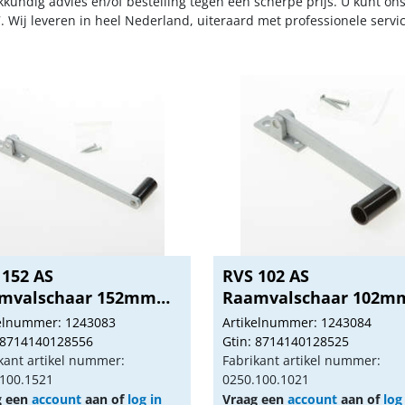
kkundig advies en/of bestelling tegen een scherpe prijs. U kunt on
. Wij leveren in heel Nederland, uiteraard met professionele serv
 152 AS
RVS 102 AS
mvalschaar 152mm
Raamvalschaar 102m
te ro...
aluminium...
kelnummer: 1243083
Artikelnummer: 1243084
 8714140128556
Gtin: 8714140128525
kant artikel nummer:
Fabrikant artikel nummer:
100.1521
0250.100.1021
g een
account
aan of
log in
Vraag een
account
aan of
log