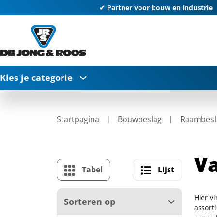
✔ Partner voor bouw en industrie
Kies je categorie
Startpagina
Bouwbeslag
Raambesl
Va
Tabel
Lijst
Hier vi
Sorteren op
assort