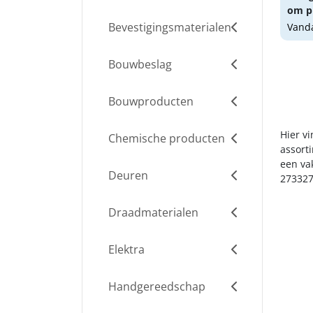
om pr
Bevestigingsmaterialen
Vanda
Bouwbeslag
Bouwproducten
Hier vi
Chemische producten
assort
een va
Deuren
273327
Draadmaterialen
Elektra
Handgereedschap