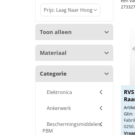
een va
273327
Toon alleen
Materiaal
Categorie
RVS
Elektronica
Raa
zwar
Arti
Ankerwerk
Gtin:
Fabri
Beschermingsmiddelen,
0250.
PBM
Vraa