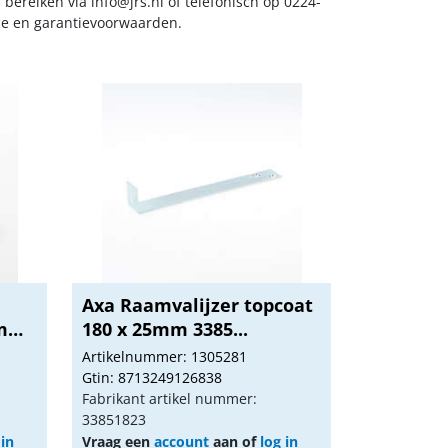
s bereiken via
info@jrs.nl
of telefonisch op 0224-
ice en garantievoorwaarden.
Axa Raamvalijzer topcoat
m
180 x 25mm 3385...
Artikelnummer: 1305281
Gtin: 8713249126838
Fabrikant artikel nummer:
33851823
 in
Vraag een
account
aan of
log in