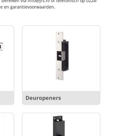
s bereiken via
info@jrs.nl
of telefonisch op 0224-
ice en garantievoorwaarden.
Deuropeners