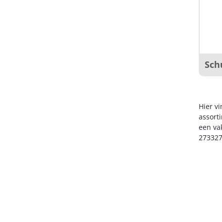
Sch
Hier vi
assort
een va
273327