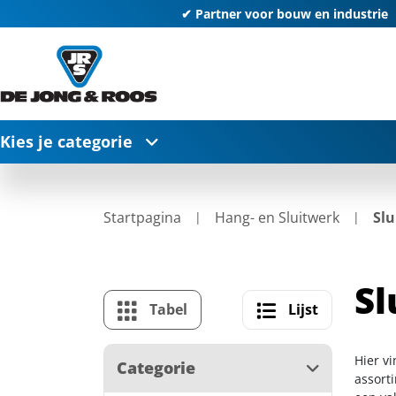
✔ Partner voor bouw en industrie
Kies je categorie
Startpagina
Hang- en Sluitwerk
Slu
Sl
Tabel
Lijst
Hier vi
Categorie
assort