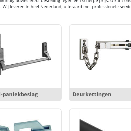
kkundig advies en/of bestelling tegen een scherpe prijs. U kunt on
. Wij leveren in heel Nederland, uiteraard met professionele serv
i-paniekbeslag
Deurkettingen