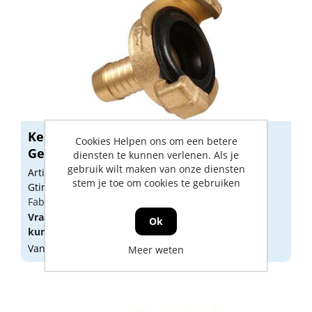
Kelfort snelkoppeling messing type
Cookies Helpen ons om een betere
Geka ...
diensten te kunnen verlenen. Als je
gebruik wilt maken van onze diensten
Artikelnummer: 1526195
stem je toe om cookies te gebruiken
Gtin: 8714678051227
Fabrikant artikel nummer: 1526195
Vraag een
account
aan of
log in
om prijzen te
Ok
kunnen zien.
Vandaag besteld, morgen geleverd
Meer weten