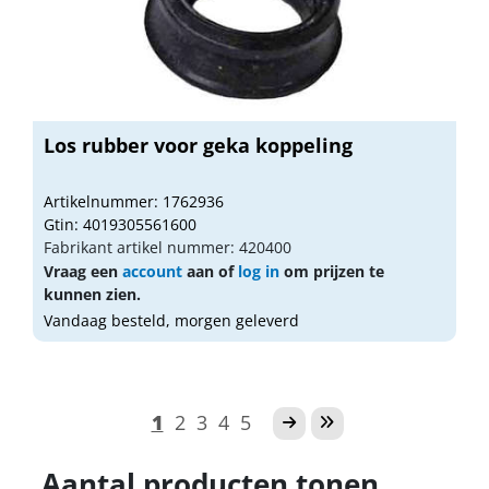
Los rubber voor geka koppeling
Artikelnummer: 1762936
Gtin: 4019305561600
Fabrikant artikel nummer: 420400
Vraag een
account
aan of
log in
om prijzen te
kunnen zien.
Vandaag besteld, morgen geleverd
1
2
3
4
5
Aantal producten tonen