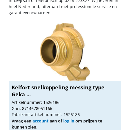
info@jrs.nl
of telefonisch op 0224-273327. Wij leveren in
heel Nederland, uiteraard met professionele service en
garantievoorwaarden.
Kelfort snelkoppeling messing type
Geka ...
Artikelnummer: 1526186
Gtin: 8714678051166
Fabrikant artikel nummer: 1526186
Vraag een
account
aan of
log in
om prijzen te
kunnen zien.