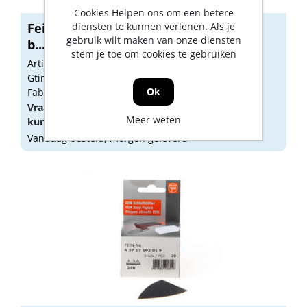
Cookies Helpen ons om een betere
diensten te kunnen verlenen. Als je
Fein Schuurblad 3-hk K80 blister van 5
gebruik wilt maken van onze diensten
b...
stem je toe om cookies te gebruiken
Artikelnummer: 1743771
Gtin: 4014586211138
Ok
Fabrikant artikel nummer: 63717083043
Vraag een
account
aan of
log in
om prijzen te
Meer weten
kunnen zien.
Vandaag besteld, morgen geleverd