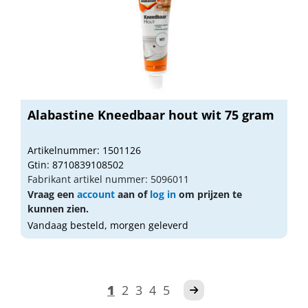
Alabastine Kneedbaar hout wit 75 gram
Artikelnummer: 1501126
Gtin: 8710839108502
Fabrikant artikel nummer: 5096011
Vraag een
account
aan of
log in
om prijzen te
kunnen zien.
Vandaag besteld, morgen geleverd
1
2
3
4
5