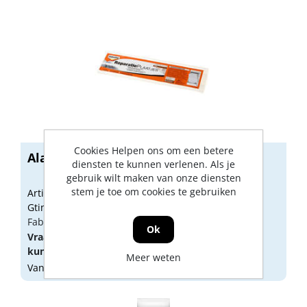
Cookies Helpen ons om een betere
Alabastine houtrotreparatieplaatjes
diensten te kunnen verlenen. Als je
gebruik wilt maken van onze diensten
stem je toe om cookies te gebruiken
Artikelnummer: 1510112
Gtin: 8710839114459
Fabrikant artikel nummer: 5314835
Ok
Vraag een
account
aan of
log in
om prijzen te
kunnen zien.
Meer weten
Vandaag besteld, morgen geleverd