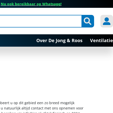
✔
Nu ook bereikbaar op Whatsapp!
Over De Jong & Roos
Ventilatie
obeert u op dit gebied een zo breed mogelijk
 u natuurlijk altijd contact met ons opnemen voor