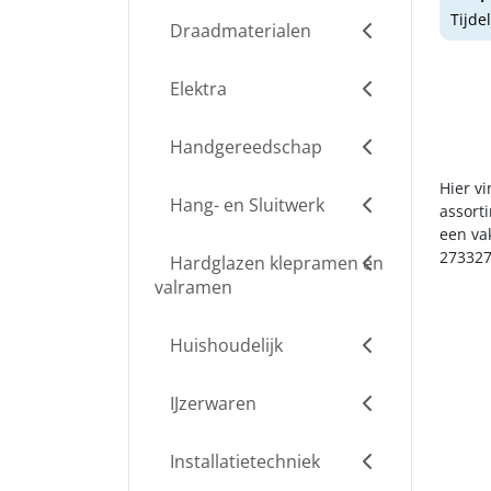
Tijde
Draadmaterialen
Elektra
Handgereedschap
Hier v
Hang- en Sluitwerk
assort
een va
273327
Hardglazen klepramen en
valramen
Huishoudelijk
IJzerwaren
Installatietechniek