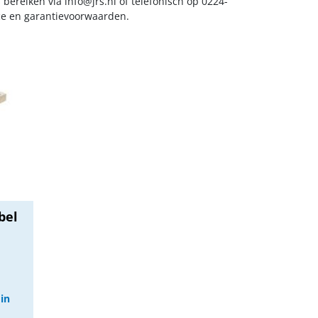
s bereiken via
info@jrs.nl
of telefonisch op 0224-
ice en garantievoorwaarden.
bel
 in