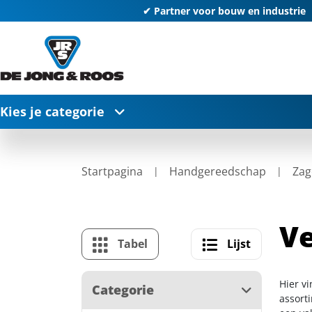
✔ Partner voor bouw en industrie
Kies je categorie
Startpagina
Handgereedschap
Zag
V
Tabel
Lijst
Hier v
Categorie
assort