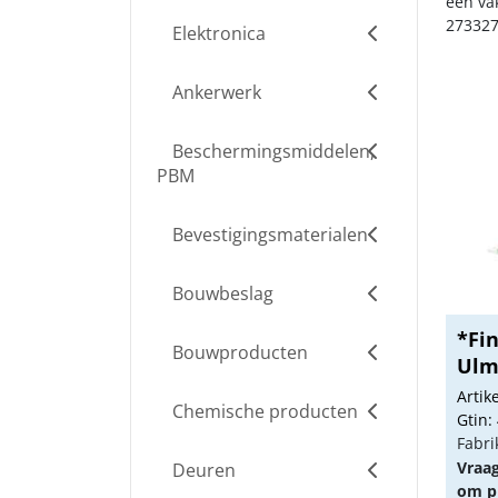
een va
273327
Elektronica
Ankerwerk
Beschermingsmiddelen,
PBM
Bevestigingsmaterialen
Bouwbeslag
*Fi
Bouwproducten
Ulm
Arti
Chemische producten
Gtin:
Fabri
Vraa
Deuren
om pr