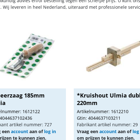
kkundig advies en/of bestelling tegen een scherpe prijs. U kunt on
. Wij leveren in heel Nederland, uiteraard met professionele serv
neerzaag 185mm
*Kruishout Ulmia dub
ia
220mm
kelnummer: 1612122
Artikelnummer: 1612210
 4044637102436
Gtin: 4044637103211
kant artikel nummer: 727
Fabrikant artikel nummer: 29
g een
account
aan of
log in
Vraag een
account
aan of
log
ijzen te kunnen zien.
om prijzen te kunnen zien.