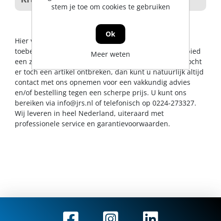
stem je toe om cookies te gebruiken
Ok
Hier vindt u alles op het gebied van buizen en
toebehoren. De Jong & Roos BV probeert u op dit gebied
Meer weten
een zo breed mogelijk assortiment aan te bieden. Mocht
er toch een artikel ontbreken, dan kunt u natuurlijk altijd
contact met ons opnemen voor een vakkundig advies
en/of bestelling tegen een scherpe prijs. U kunt ons
bereiken via
info@jrs.nl
of telefonisch op 0224-273327.
Wij leveren in heel Nederland, uiteraard met
professionele service en garantievoorwaarden.