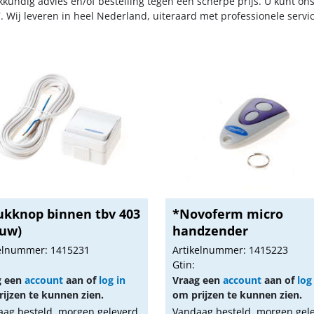
kkundig advies en/of bestelling tegen een scherpe prijs. U kunt on
. Wij leveren in heel Nederland, uiteraard met professionele serv
ukknop binnen tbv 403
*Novoferm micro
euw)
handzender
kelnummer: 1415231
Artikelnummer: 1415223
Gtin:
g een
account
aan of
log in
Vraag een
account
aan of
log
ijzen te kunnen zien.
om prijzen te kunnen zien.
ag besteld, morgen geleverd
Vandaag besteld, morgen gel