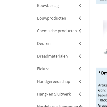
Bouwbeslag
Bouwproducten
Chemische producten
Deuren
Draadmaterialen
Elektra
*Om
Handgereedschap
Arti
Gtin:
Hang- en Sluitwerk
Fabri
1060
Vraa
Hardglazen klepramen en