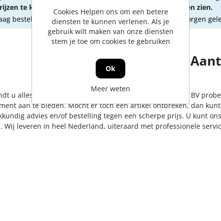
ijzen te kunnen zien.
om prijzen te kunnen zien.
Cookies Helpen ons om een betere
ag besteld, morgen geleverd
Vandaag besteld, morgen gel
diensten te kunnen verlenen. Als je
gebruik wilt maken van onze diensten
stem je toe om cookies te gebruiken
Aant
Ok
Meer weten
indt u alles op het gebied van onderdelen. De Jong & Roos BV probe
iment aan te bieden. Mocht er toch een artikel ontbreken, dan kunt
kkundig advies en/of bestelling tegen een scherpe prijs. U kunt on
. Wij leveren in heel Nederland, uiteraard met professionele serv