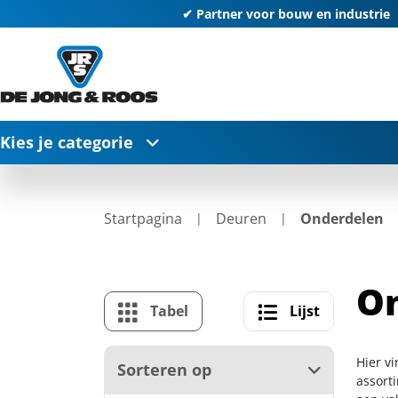
✔ Partner voor bouw en industrie
Kies je categorie
Startpagina
Deuren
Onderdelen
O
Tabel
Lijst
Hier v
Sorteren op
assort