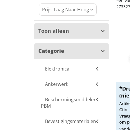
een va
273327
Toon alleen
Categorie
Elektronica
Ankerwerk
*Dr
(ni
Beschermingsmiddelen,
Arti
PBM
Gtin:
Vraa
Bevestigingsmaterialen
om pr
Vanda