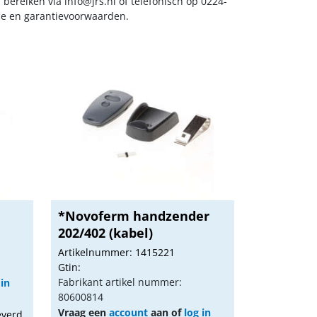
s bereiken via
info@jrs.nl
of telefonisch op 0224-
ice en garantievoorwaarden.
*Novoferm handzender
202/402 (kabel)
Artikelnummer: 1415221
Gtin:
Fabrikant artikel nummer:
 in
80600814
Vraag een
account
aan of
log in
everd