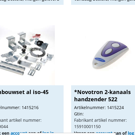
bouwset al iso-45
*Novotron 2-kanaals
handzender 522
kelnummer: 1415216
Artikelnummer: 1415224
Gtin:
kant artikel nummer:
Fabrikant artikel nummer:
0044
15910001150
g een
account
aan of
log in
Vraag een
account
aan of
log