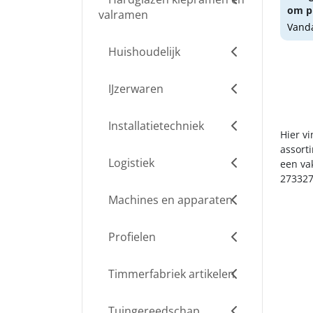
om pr
valramen
Vanda
Huishoudelijk
IJzerwaren
Installatietechniek
Hier v
assort
Logistiek
een va
273327
Machines en apparaten
Profielen
Timmerfabriek artikelen
Tuingereedschap