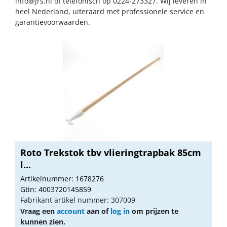
info@jrs.nl
of telefonisch op 0224-273327. Wij leveren in
heel Nederland, uiteraard met professionele service en
garantievoorwaarden.
Roto Trekstok tbv vlieringtrapbak 85cm
l...
Artikelnummer: 1678276
Gtin: 4003720145859
Fabrikant artikel nummer: 307009
Vraag een
account
aan of
log in
om prijzen te
kunnen zien.