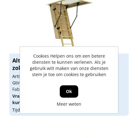
Cookies Helpen ons om een betere
Altrex Woodytrex-Budget 3-delige
diensten te kunnen verlenen. Als je
zoldert...
gebruik wilt maken van onze diensten
stem je toe om cookies te gebruiken
Artikelnummer: E110345
Gtin: 8711563129566
Fabrikant artikel nummer: 505016
Ok
Vraag een
account
aan of
log in
om prijzen te
kunnen zien.
Meer weten
Tijdelijk niet op voorraad